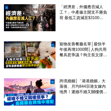
「經濟差，外傭應否減人
工？」中產僱主開支不勝負
荷 最低工資減至$3100蚊
才合理：已經高過東南亞地
區
寵物友善餐廳名單│最快半
年後再增1000間│人狗共用
餐具惹爭議？狗主長文撐
「人狗共融」 卻有連鎖餐
廳即日煞停安排
跨境婚姻│「港港婚姻」大
落後、月均844宗港女嫁內
地男！遲婚不婚又關樓價
事？高鐵撮合跨境中港配