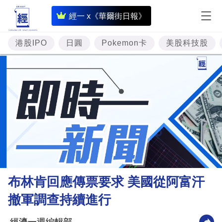
即
經一 x《華爾街日報》
時
財
港股IPO
日圓
Pokemon卡
美股科技股
經
專
題
投
資
樓
市
理
布林肯回應傳票要求 美國從阿富汗
財
撤軍調查持續進行
商
業