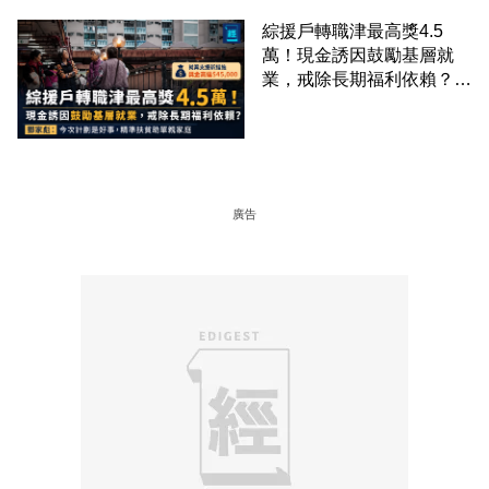
綜援戶轉職津最高獎4.5
萬！現金誘因鼓勵基層就
業，戒除長期福利依賴？鄧
家彪：今次計劃是好事，精
準扶貧助單親家庭
廣告