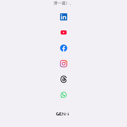
濟一週》
。