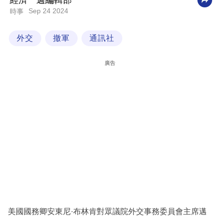
經濟一週編輯部
Sep 24 2024
時事
科
技
外交
撤軍
通訊社
職
場
廣告
生
活
時
事
專
欄
訂
閱
專
美國國務卿安東尼·布林肯對眾議院外交事務委員會主席邁
區