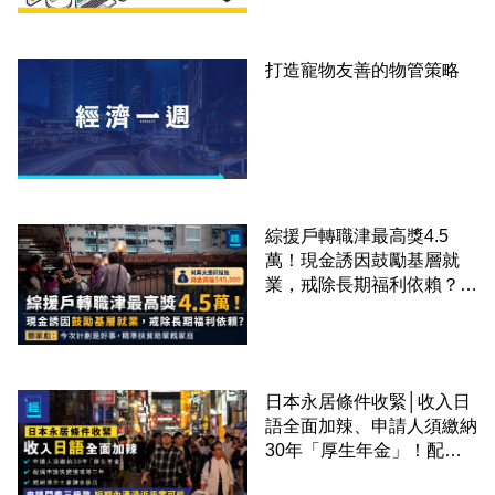
打造寵物友善的物管策略
綜援戶轉職津最高獎4.5
萬！現金誘因鼓勵基層就
業，戒除長期福利依賴？鄧
家彪：今次計劃是好事，精
準扶貧助單親家庭
日本永居條件收緊│收入日
語全面加辣、申請人須繳納
30年「厚生年金」！配偶
申請快變慢 趕絕境外土豪