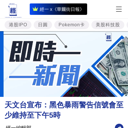
即
經一 x《華爾街日報》
時
財
港股IPO
日圓
Pokemon卡
美股科技股
經
專
題
投
資
樓
市
理
天文台宣布：黑色暴雨警告信號會至
財
少維持至下午5時
商
業