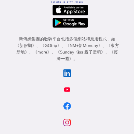
新傳媒集團的數碼平台包括多個網站和應用程式，如
《新假期》
、
《GOtrip》
、
《NM+新Monday》
、
《東方
新地》
、
《more》
、
《Sunday Kiss 親子童萌》
、
《經
濟一週》
。