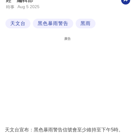
經一編輯部
Aug 5 2025
時事
科
技
天文台
黑色暴雨警告
黑雨
職
場
廣告
生
活
時
事
專
欄
訂
閱
專
天文台宣布：黑色暴雨警告信號會至少維持至下午5時。
區