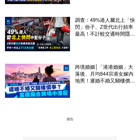
課金移居
調查：49%港人屬北上「快
閃」份子、Z世代出行頻率
最高！不計較交通時間隱形
成本 跨境擁抱大灣區生活
圈
跨境婚姻│「港港婚姻」大
落後、月均844宗港女嫁內
地男！遲婚不婚又關樓價
事？高鐵撮合跨境中港配
廣告