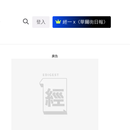
登入
經一 x《華爾街日報》
廣告