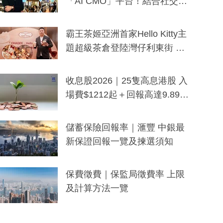
「AI CMO」平台！結合社交聆
聽與廣東話大模型 助中小企數
分鐘生成「貼地」宣傳短片
霸王茶姬亞洲首家Hello Kitty主
題超級茶倉登陸灣仔利東街 推
出首創「伯爵紅茶色」Hello Kitt
y及香港限定特調系列
收息股2026｜25隻高息港股 入
場費$1212起＋回報高達9.89
厘！持續更新
儲蓄保險回報率｜滙豐 中銀最
新保證回報一覽及揀選須知
保費徵費｜保監局徵費率 上限
及計算方法一覽