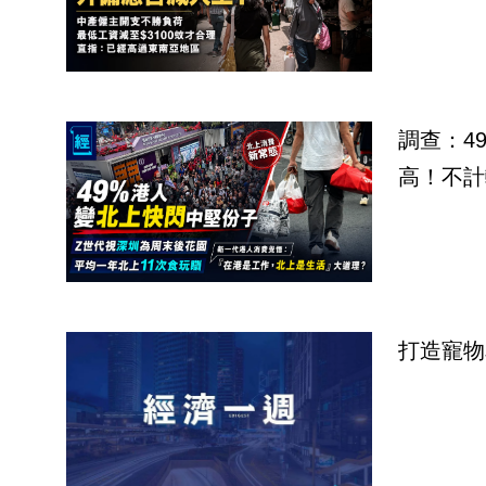
調查：4
高！不計
打造寵物