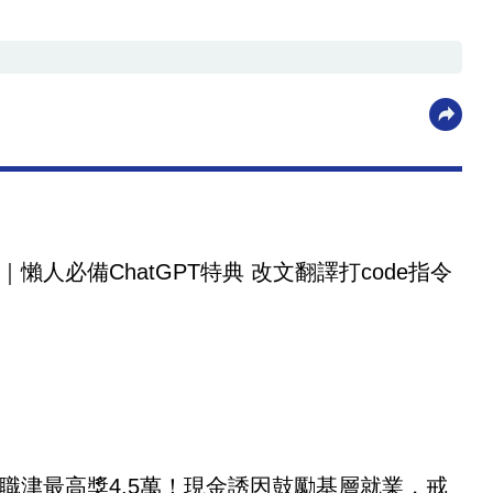
｜懶人必備ChatGPT特典 改文翻譯打code指令
職津最高獎4.5萬！現金誘因鼓勵基層就業，戒