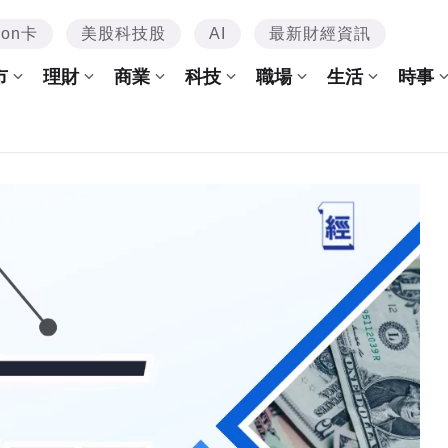
mon卡
美股科技股
AI
最新財經資訊
市
理財
商業
科技
職場
生活
時事