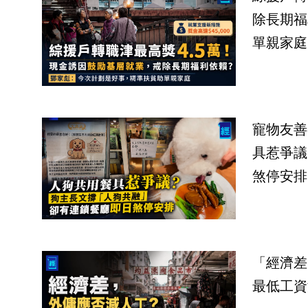
除長期福
單親家庭
寵物友善
具惹爭議
煞停安排
「經濟差
最低工資