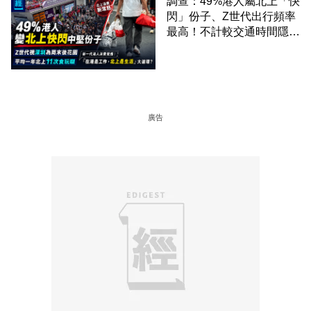
調查：49%港人屬北上「快
閃」份子、Z世代出行頻率
最高！不計較交通時間隱形
成本 跨境擁抱大灣區生活
圈
廣告