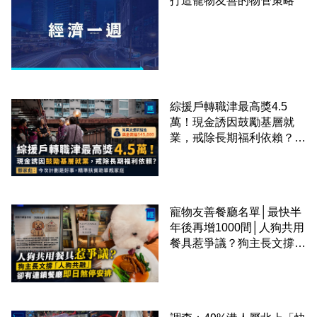
打造寵物友善的物管策略
綜援戶轉職津最高獎4.5
萬！現金誘因鼓勵基層就
業，戒除長期福利依賴？鄧
家彪：今次計劃是好事，精
準扶貧助單親家庭
寵物友善餐廳名單│最快半
年後再增1000間│人狗共用
餐具惹爭議？狗主長文撐
「人狗共融」 卻有連鎖餐
廳即日煞停安排