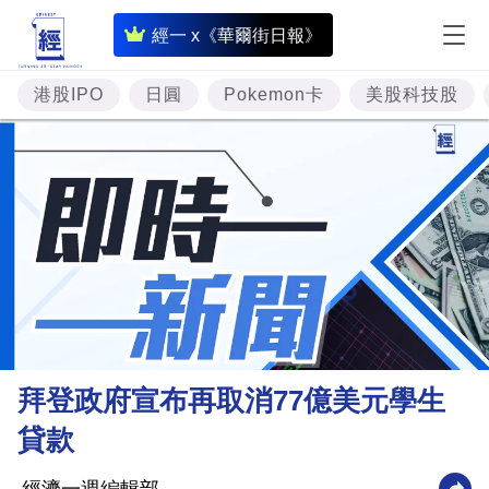
即
經一 x《華爾街日報》
時
財
港股IPO
日圓
Pokemon卡
美股科技股
經
專
題
投
資
樓
市
理
拜登政府宣布再取消77億美元學生
財
貸款
商
業