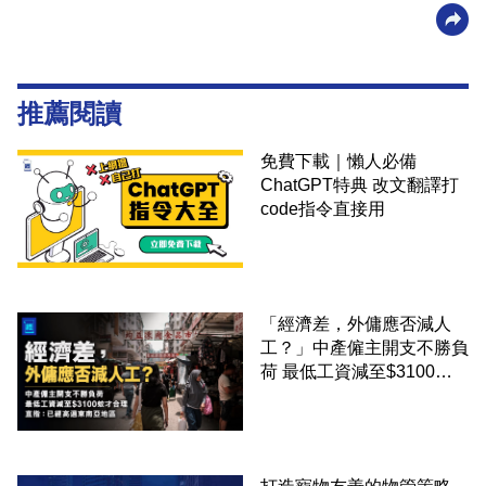
推薦閱讀
免費下載｜懶人必備
ChatGPT特典 改文翻譯打
code指令直接用
「經濟差，外傭應否減人
工？」中產僱主開支不勝負
荷 最低工資減至$3100蚊
才合理：已經高過東南亞地
區