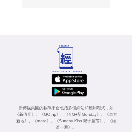
新傳媒集團的數碼平台包括多個網站和應用程式，如
《新假期》
、
《GOtrip》
、
《NM+新Monday》
、
《東方
新地》
、
《more》
、
《Sunday Kiss 親子童萌》
、
《經
濟一週》
。