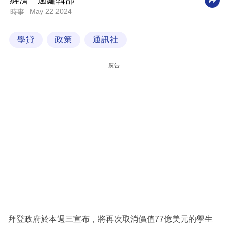
經濟一週編輯部
May 22 2024
時事
科
技
學貸
政策
通訊社
職
場
廣告
生
活
時
事
專
欄
訂
閱
專
拜登政府於本週三宣布，將再次取消價值77億美元的學生
區