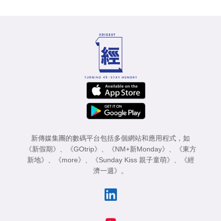
新傳媒集團的數碼平台包括多個網站和應用程式，如
《新假期》
、
《GOtrip》
、
《NM+新Monday》
、
《東方
新地》
、
《more》
、
《Sunday Kiss 親子童萌》
、
《經
濟一週》
。