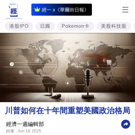
即
經一 x《華爾街日報》
時
財
港股IPO
日圓
Pokemon卡
美股科技股
經
專
題
投
資
樓
市
理
川普如何在十年間重塑美國政治格局
財
商
經濟一週編輯部
Jun 16 2025
時事
業