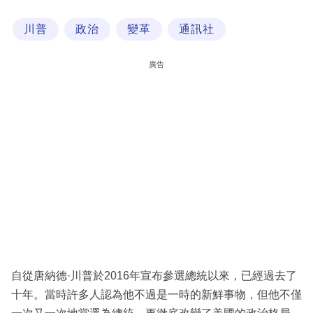
科
川普
政治
變革
通訊社
技
職
廣告
場
生
活
時
事
專
欄
訂
閱
自從唐納德·川普於2016年宣布參選總統以來，已經過去了
專
十年。當時許多人認為他不過是一時的新鮮事物，但他不僅
區