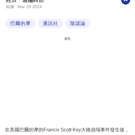
經濟一週編輯部
Mar 29 2024
時事
科
技
巴爾的摩
通訊社
陰謀論
職
場
廣告
生
活
時
事
專
欄
訂
閱
專
在美國巴爾的摩的Francis Scott Key大橋崩塌事件發生後，
區