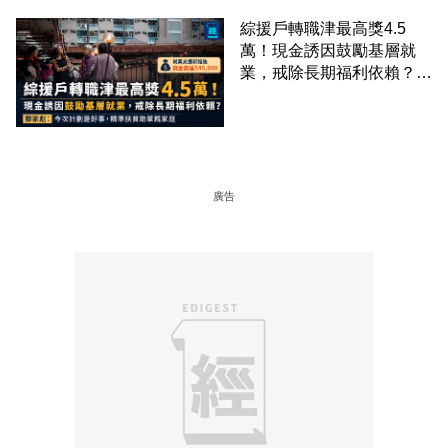
綜援戶轉職津最高獎4.5
萬！現金誘因鼓勵基層就
業，戒除長期福利依賴？鄧
家彪：今次計劃是好事，精
準扶貧助單親家庭
廣告