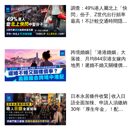
調查：49%港人屬北上「快
閃」份子、Z世代出行頻率
最高！不計較交通時間隱形
成本 跨境擁抱大灣區生活
圈
跨境婚姻│「港港婚姻」大
落後、月均844宗港女嫁內
地男！遲婚不婚又關樓價
事？高鐵撮合跨境中港配
日本永居條件收緊│收入日
語全面加辣、申請人須繳納
30年「厚生年金」！配偶
申請快變慢 趕絕境外土豪
課金移居