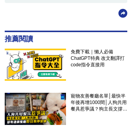
推薦閱讀
免費下載｜懶人必備
ChatGPT特典 改文翻譯打
code指令直接用
寵物友善餐廳名單│最快半
年後再增1000間│人狗共用
餐具惹爭議？狗主長文撐
「人狗共融」 卻有連鎖餐
廳即日煞停安排