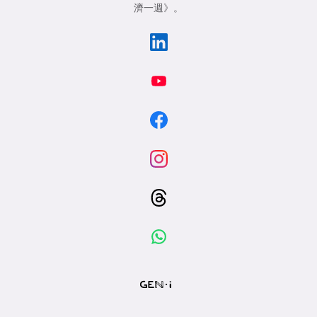
濟一週》
。