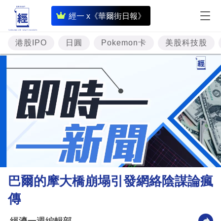
即
經一 x《華爾街日報》
時
財
港股IPO
日圓
Pokemon卡
美股科技股
經
專
題
投
資
樓
市
理
巴爾的摩大橋崩塌引發網絡陰謀論瘋
財
傳
商
業