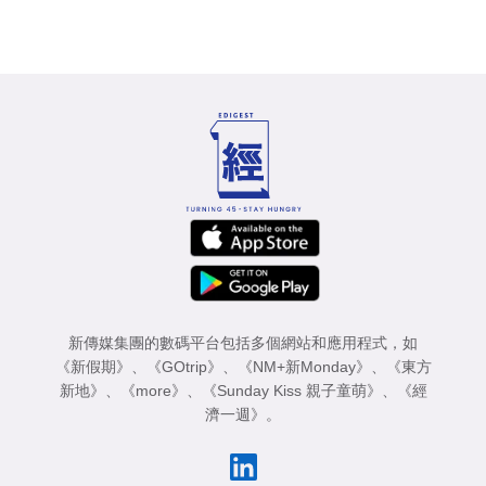
新傳媒集團的數碼平台包括多個網站和應用程式，如
《新假期》
、
《GOtrip》
、
《NM+新Monday》
、
《東方
新地》
、
《more》
、
《Sunday Kiss 親子童萌》
、
《經
濟一週》
。