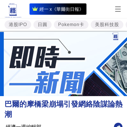
即
經一 x《華爾街日報》
時
財
港股IPO
日圓
Pokemon卡
美股科技股
經
專
題
投
資
樓
市
理
巴爾的摩橋梁崩塌引發網絡陰謀論熱
財
潮
商
業