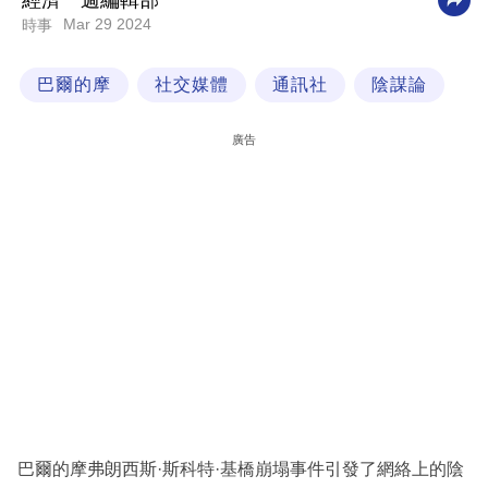
經濟一週編輯部
Mar 29 2024
時事
科
技
巴爾的摩
社交媒體
通訊社
陰謀論
職
場
廣告
生
活
時
事
專
欄
訂
閱
專
巴爾的摩弗朗西斯·斯科特·基橋崩塌事件引發了網絡上的陰
區