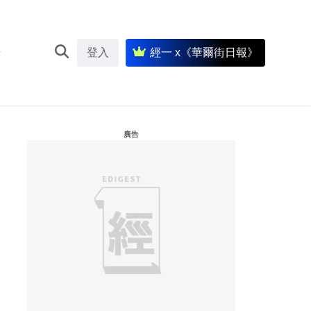
登入
經一 x《華爾街日報》
廣告