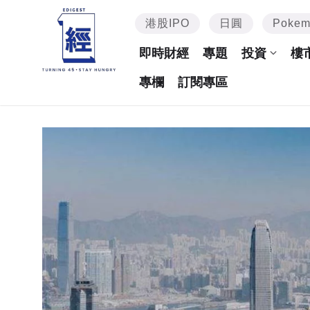
港股IPO
日圓
Poke
即時財經
專題
投資
樓
專欄
訂閱專區