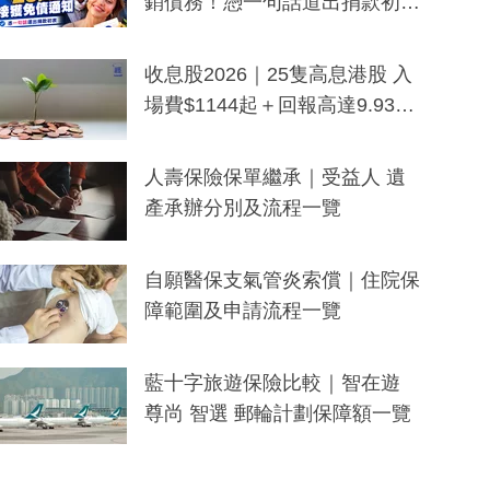
銷債務！憑一句話道出捐款初
衷：加州26萬人接獲免債通知、
一度被誤當詐騙手段
收息股2026｜25隻高息港股 入
場費$1144起＋回報高達9.93
厘！持續更新
人壽保險保單繼承｜受益人 遺
產承辦分別及流程一覽
自願醫保支氣管炎索償｜住院保
障範圍及申請流程一覽
藍十字旅遊保險比較｜智在遊
尊尚 智選 郵輪計劃保障額一覽