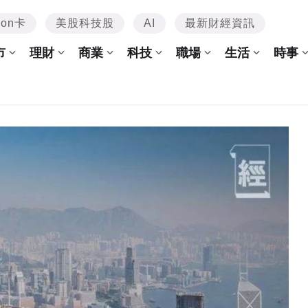
mon卡
美股科技股
AI
最新財經資訊
市
理財
商業
科技
職場
生活
時事