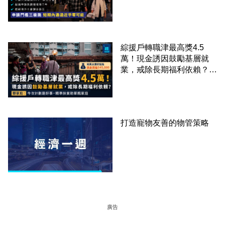
申請快變慢 趕絕境外土豪
課金移居
綜援戶轉職津最高獎4.5
萬！現金誘因鼓勵基層就
業，戒除長期福利依賴？鄧
家彪：今次計劃是好事，精
準扶貧助單親家庭
打造寵物友善的物管策略
廣告