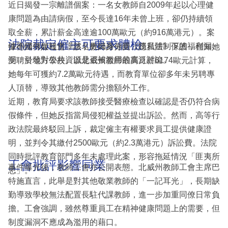
近日揭發一宗離譜個案：一名女教師自2009年起以心理健
康問題為由請病假，至今長達16年未曾上班，卻仍持續領
取全薪，累計薪金高達逾100萬歐元（約916萬港元）。案
法院裁定僱主可要求體檢
件不僅引起社會譁然，更揭露德國公務員體制下的福利漏
據德國傳媒報道，該名教師身分受《隱私法》保護，僅知她
洞，引發對公共資源是否被濫用的廣泛討論。
受聘於地方學校。以北威州教師最高月薪6174歐元計算，
她每年可獲約7.2萬歐元待遇，而教育單位卻多年未另聘專
人頂替，導致其他教師需分擔額外工作。
近期，教育局要求該教師接受醫療檢查以確認是否仍符合病
假條件，但她反指當局侵犯權益並提出訴訟。然而，高等行
政法院最終駁回上訴，裁定僱主有權要求員工提供健康證
明，並判令其繳付2500歐元（約2.3萬港元）訴訟費。法院
同時批評教育部門多年未處理此案，形容拖延情況「匪夷所
工會批評影響同業
事件曝光後，教師工會亦公開表態。北威州教師工會主席巴
思」。
特施直言，此舉是對其他敬業教師的「一記耳光」，長期缺
勤導致學校無法配置長駐代課教師，進一步加重同僚日常負
擔。工會強調，雖然尊重員工在精神健康問題上的需要，但
制度漏洞不應成為濫用的藉口。