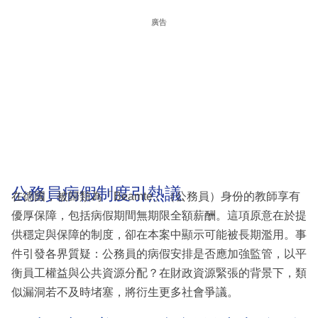
廣告
公務員病假制度引熱議
在德國，被歸類為「Beamte」（公務員）身份的教師享有
優厚保障，包括病假期間無期限全額薪酬。這項原意在於提
供穩定與保障的制度，卻在本案中顯示可能被長期濫用。事
件引發各界質疑：公務員的病假安排是否應加強監管，以平
衡員工權益與公共資源分配？在財政資源緊張的背景下，類
似漏洞若不及時堵塞，將衍生更多社會爭議。