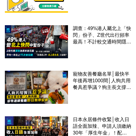
調查：49%港人屬北上「快
閃」份子、Z世代出行頻率
最高！不計較交通時間隱形
成本 跨境擁抱大灣區生活
圈
寵物友善餐廳名單│最快半
年後再增1000間│人狗共用
餐具惹爭議？狗主長文撐
「人狗共融」 卻有連鎖餐
廳即日煞停安排
日本永居條件收緊│收入日
語全面加辣、申請人須繳納
30年「厚生年金」！配偶