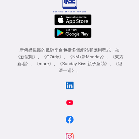
新傳媒集團的數碼平台包括多個網站和應用程式，如
《新假期》
、
《GOtrip》
、
《NM+新Monday》
、
《東方
新地》
、
《more》
、
《Sunday Kiss 親子童萌》
、
《經
濟一週》
。