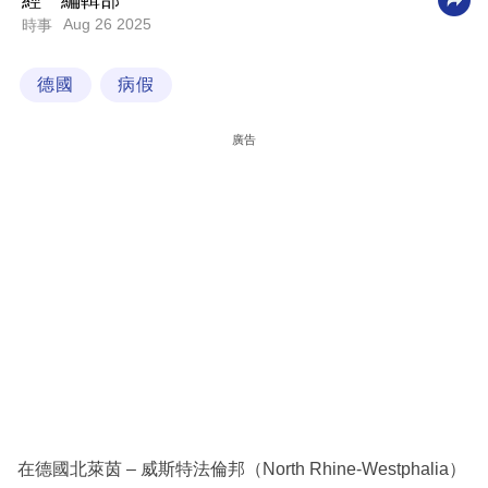
經一編輯部
Aug 26 2025
時事
科
技
德國
病假
職
場
廣告
生
活
時
事
專
欄
訂
閱
專
在德國北萊茵 – 威斯特法倫邦（North Rhine-Westphalia）
區