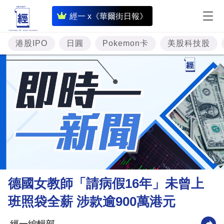
即
經一 x《華爾街日報》
時
財
港股IPO
日圓
Pokemon卡
美股科技股
經
專
題
投
資
樓
市
理
德國女教師「請病假16年」未曾上
財
班照袋全薪 涉款逾900萬港元
商
業