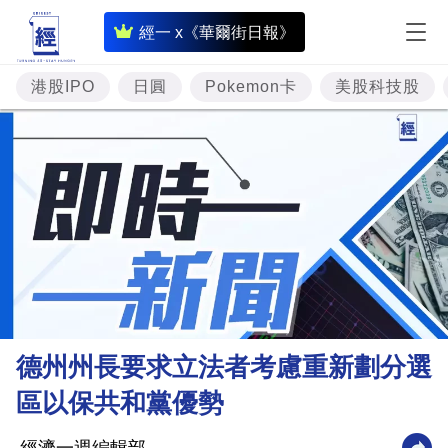
即
經一 x《華爾街日報》
時
財
港股IPO
日圓
Pokemon卡
美股科技股
經
專
題
投
資
樓
市
理
德州州長要求立法者考慮重新劃分選
財
區以保共和黨優勢
商
業