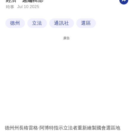
經濟一週編輯部
Jul 10 2025
時事
科
技
德州
立法
通訊社
選區
職
場
廣告
生
活
時
事
專
欄
訂
閱
專
德州州長格雷格·阿博特指示立法者重新繪製國會選區地
區