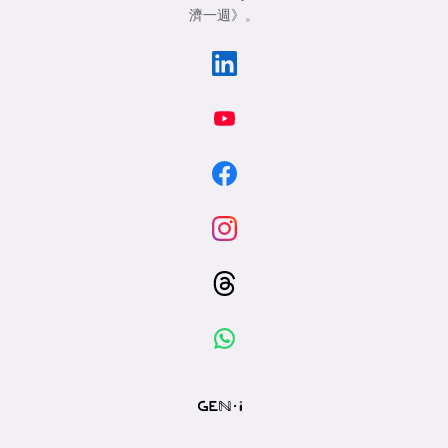
濟一週》
。