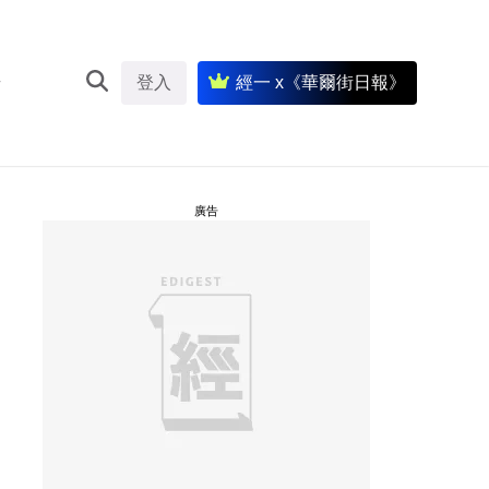
登入
經一 x《華爾街日報》
廣告