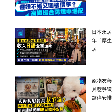
日本永居
年「厚生
居
寵物友善
具惹爭議
煞停安排