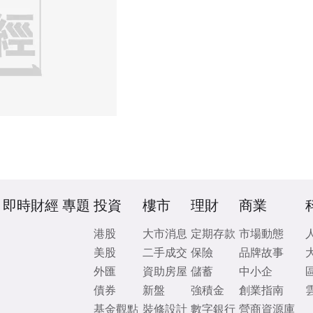
即時財經
專題
投資
樓市
理財
商業
港股
大市消息
定期存款
市場動態
美股
二手成交
保險
品牌故事
外匯
資助房屋
儲蓄
中小企
債券
新盤
強積金
創業指南
基金觀點
裝修設計
數字銀行
營商資源庫