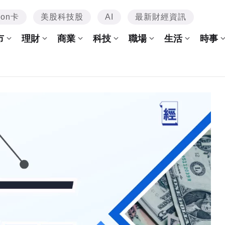
mon卡
美股科技股
AI
最新財經資訊
市
理財
商業
科技
職場
生活
時事