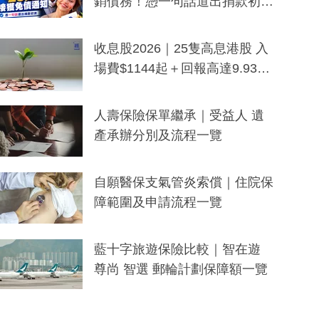
銷債務！憑一句話道出捐款初
衷：加州26萬人接獲免債通知、
一度被誤當詐騙手段
收息股2026｜25隻高息港股 入
場費$1144起＋回報高達9.93
厘！持續更新
人壽保險保單繼承｜受益人 遺
產承辦分別及流程一覽
自願醫保支氣管炎索償｜住院保
障範圍及申請流程一覽
藍十字旅遊保險比較｜智在遊
尊尚 智選 郵輪計劃保障額一覽