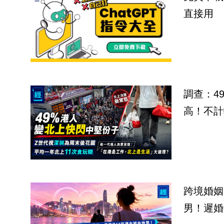
直接用
調查：4
高！不計
跨境婚姻
男！遲婚