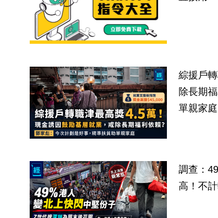
綜援戶轉
除長期福
單親家庭
調查：4
高！不計