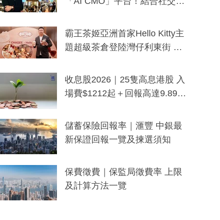
「AI CMO」平台！結合社交聆
聽與廣東話大模型 助中小企數
分鐘生成「貼地」宣傳短片
霸王茶姬亞洲首家Hello Kitty主
題超級茶倉登陸灣仔利東街 推
出首創「伯爵紅茶色」Hello Kitt
y及香港限定特調系列
收息股2026｜25隻高息港股 入
場費$1212起＋回報高達9.89
厘！持續更新
儲蓄保險回報率｜滙豐 中銀最
新保證回報一覽及揀選須知
保費徵費｜保監局徵費率 上限
及計算方法一覽