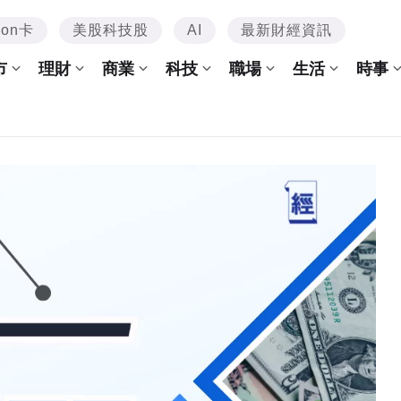
mon卡
美股科技股
AI
最新財經資訊
市
理財
商業
科技
職場
生活
時事