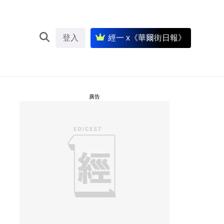
登入
經一 x《華爾街日報》
廣告