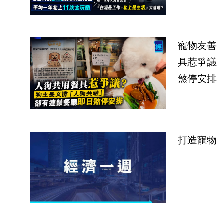
寵物友善
具惹爭議
煞停安排
打造寵物