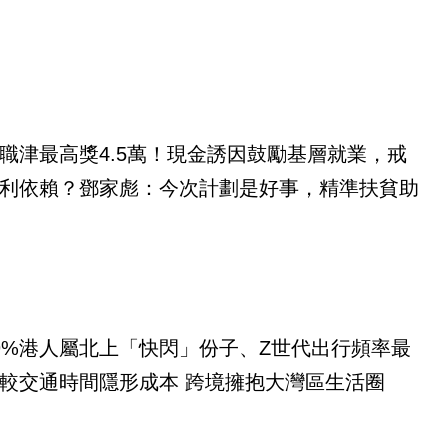
職津最高獎4.5萬！現金誘因鼓勵基層就業，戒
利依賴？鄧家彪：今次計劃是好事，精準扶貧助
9%港人屬北上「快閃」份子、Z世代出行頻率最
較交通時間隱形成本 跨境擁抱大灣區生活圈