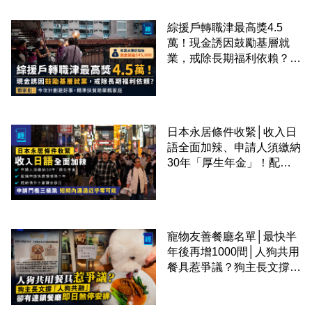
綜援戶轉職津最高獎4.5
萬！現金誘因鼓勵基層就
業，戒除長期福利依賴？鄧
家彪：今次計劃是好事，精
準扶貧助單親家庭
日本永居條件收緊│收入日
語全面加辣、申請人須繳納
30年「厚生年金」！配偶
申請快變慢 趕絕境外土豪
課金移居
寵物友善餐廳名單│最快半
年後再增1000間│人狗共用
餐具惹爭議？狗主長文撐
「人狗共融」 卻有連鎖餐
廳即日煞停安排