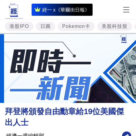
即
經一 x《華爾街日報》
時
財
港股IPO
日圓
Pokemon卡
美股科技股
經
專
題
投
資
樓
市
理
拜登將頒發自由勳章給19位美國傑
財
出人士
商
業