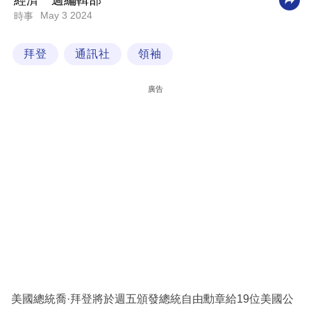
經濟一週編輯部
May 3 2024
時事
科
技
拜登
通訊社
領袖
職
場
廣告
生
活
時
事
專
欄
訂
閱
專
美國總統喬·拜登將於週五頒發總統自由勳章給19位美國公
區