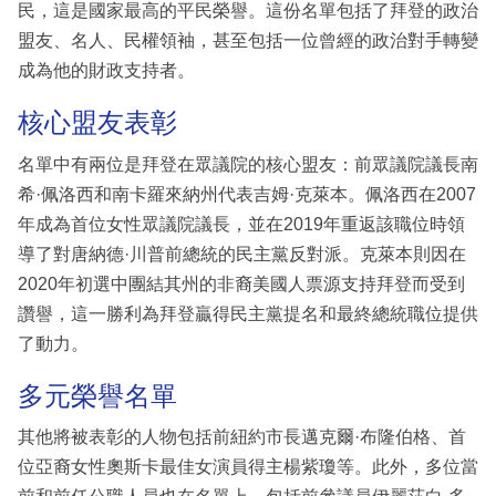
民，這是國家最高的平民榮譽。這份名單包括了拜登的政治
盟友、名人、民權領袖，甚至包括一位曾經的政治對手轉變
成為他的財政支持者。
核心盟友表彰
名單中有兩位是拜登在眾議院的核心盟友：前眾議院議長南
希·佩洛西和南卡羅來納州代表吉姆·克萊本。佩洛西在2007
年成為首位女性眾議院議長，並在2019年重返該職位時領
導了對唐納德·川普前總統的民主黨反對派。克萊本則因在
2020年初選中團結其州的非裔美國人票源支持拜登而受到
讚譽，這一勝利為拜登贏得民主黨提名和最終總統職位提供
了動力。
多元榮譽名單
其他將被表彰的人物包括前紐約市長邁克爾·布隆伯格、首
位亞裔女性奧斯卡最佳女演員得主楊紫瓊等。此外，多位當