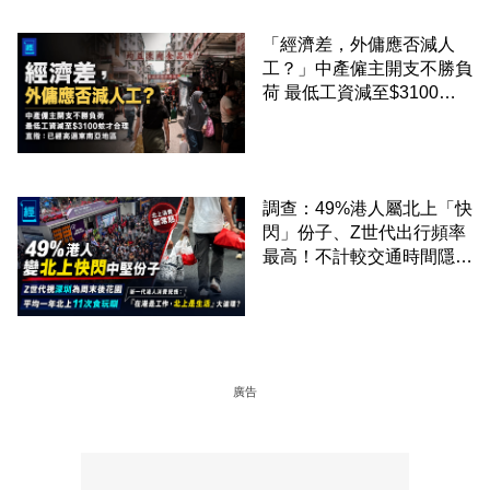
「經濟差，外傭應否減人
工？」中產僱主開支不勝負
荷 最低工資減至$3100蚊
才合理：已經高過東南亞地
區
調查：49%港人屬北上「快
閃」份子、Z世代出行頻率
最高！不計較交通時間隱形
成本 跨境擁抱大灣區生活
圈
廣告