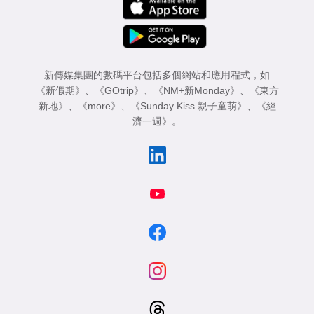
新傳媒集團的數碼平台包括多個網站和應用程式，如
《新假期》
、
《GOtrip》
、
《NM+新Monday》
、
《東方
新地》
、
《more》
、
《Sunday Kiss 親子童萌》
、
《經
濟一週》
。