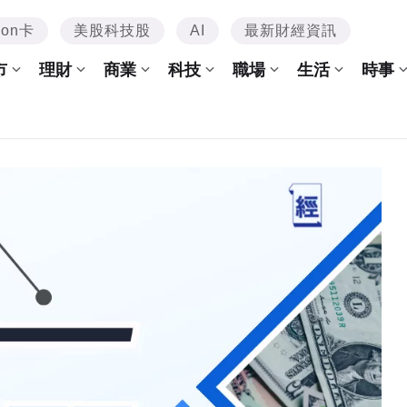
mon卡
美股科技股
AI
最新財經資訊
市
理財
商業
科技
職場
生活
時事