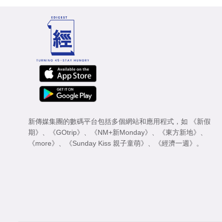
新傳媒集團的數碼平台包括多個網站和應用程式，如
《新假
期》
、
《GOtrip》
、
《NM+新Monday》
、
《東方新地》
、
《more》
、
《Sunday Kiss 親子童萌》
、
《經濟一週》
。