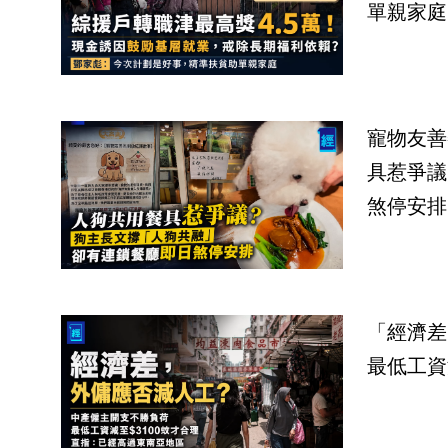
單親家庭
寵物友善
具惹爭議
煞停安排
「經濟差
最低工資