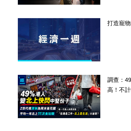
打造寵物
調查：4
高！不計