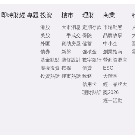
即時財經
專題
投資
樓市
理財
商業
港股
大市消息
定期存款
市場動態
美股
二手成交
保險
品牌故事
外匯
資助房屋
儲蓄
中小企
債券
新盤
強積金
創業指南
基金觀點
裝修設計
數字銀行
營商資源庫
虛擬投資
按揭
借貸
ESG
投資熱話
樓市熱話
稅務
大灣區
信用卡
經一品牌大
理財熱話
獎2026
經一活動