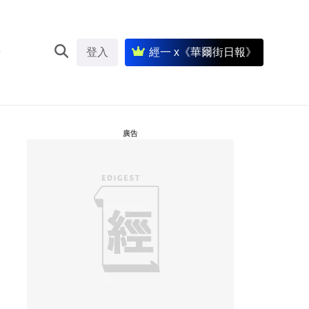
登入
經一 x《華爾街日報》
廣告