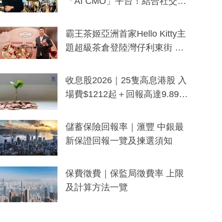
「AI CMO」平台！結合社交聆
聽與廣東話大模型 助中小企數
分鐘生成「貼地」宣傳短片
霸王茶姬亞洲首家Hello Kitty主
題超級茶倉登陸灣仔利東街 推
出首創「伯爵紅茶色」Hello Kitt
y及香港限定特調系列
收息股2026｜25隻高息港股 入
場費$1212起＋回報高達9.89
厘！持續更新
儲蓄保險回報率｜滙豐 中銀最
新保證回報一覽及揀選須知
保費徵費｜保監局徵費率 上限
及計算方法一覽