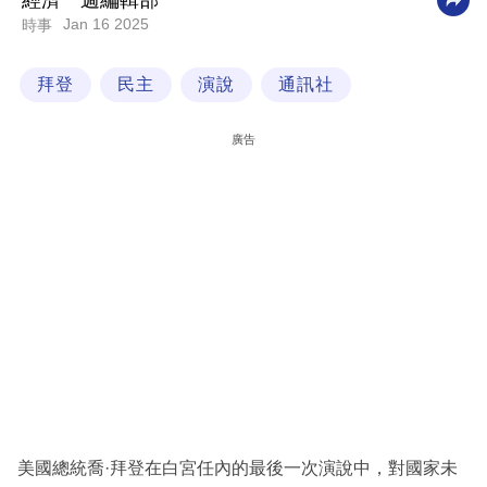
經濟一週編輯部
Jan 16 2025
時事
科
技
拜登
民主
演說
通訊社
職
場
廣告
生
活
時
事
專
欄
訂
閱
專
美國總統喬·拜登在白宮任內的最後一次演說中，對國家未
區