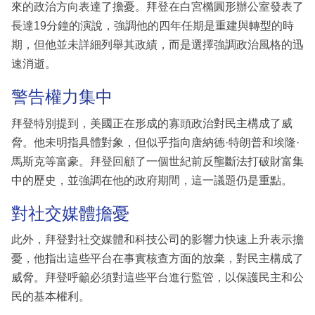
來的政治方向表達了擔憂。拜登在白宮橢圓形辦公室發表了
長達19分鐘的演說，強調他的四年任期是重建與轉型的時
期，但他並未詳細列舉其政績，而是選擇強調政治風格的迅
速消逝。
警告權力集中
拜登特別提到，美國正在形成的寡頭政治對民主構成了威
脅。他未明指具體對象，但似乎指向唐納德·特朗普和埃隆·
馬斯克等富豪。拜登回顧了一個世紀前反壟斷法打破財富集
中的歷史，並強調在他的政府期間，這一議題仍是重點。
對社交媒體擔憂
此外，拜登對社交媒體和科技公司的影響力快速上升表示擔
憂，他指出這些平台在事實核查方面的放棄，對民主構成了
威脅。拜登呼籲必須對這些平台進行監管，以保護民主和公
民的基本權利。