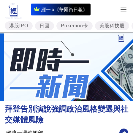
即
經一 x《華爾街日報》
時
財
港股IPO
日圓
Pokemon卡
美股科技股
經
專
題
投
資
樓
市
理
拜登告別演說強調政治風格變遷與社
財
交媒體風險
商
業