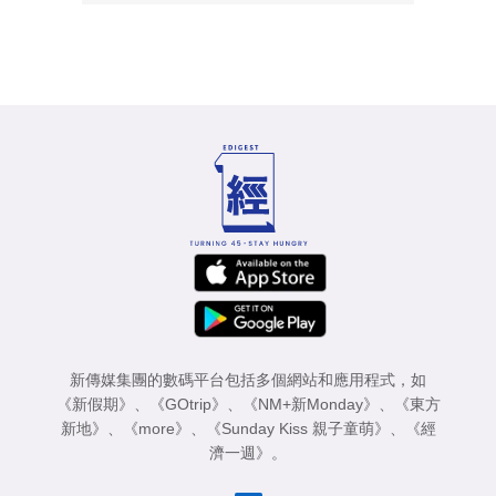
新傳媒集團的數碼平台包括多個網站和應用程式，如
《新假期》
、
《GOtrip》
、
《NM+新Monday》
、
《東方
新地》
、
《more》
、
《Sunday Kiss 親子童萌》
、
《經
濟一週》
。