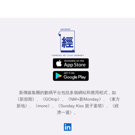
新傳媒集團的數碼平台包括多個網站和應用程式，如
《新假期》
、
《GOtrip》
、
《NM+新Monday》
、
《東方
新地》
、
《more》
、
《Sunday Kiss 親子童萌》
、
《經
濟一週》
。