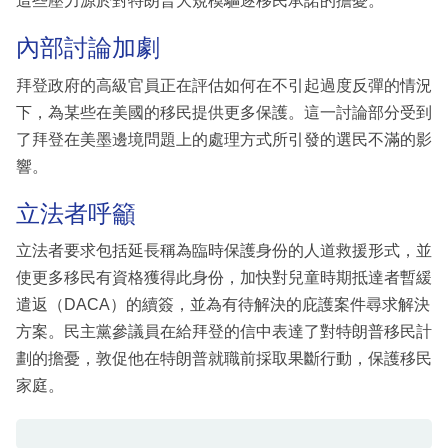
這些壓力源於對特朗普大規模驅逐移民承諾的擔憂。
內部討論加劇
拜登政府的高級官員正在評估如何在不引起過度反彈的情況
下，為某些在美國的移民提供更多保護。這一討論部分受到
了拜登在美墨邊境問題上的處理方式所引發的選民不滿的影
響。
立法者呼籲
立法者要求包括延長稱為臨時保護身份的人道救援形式，並
使更多移民有資格獲得此身份，加快對兒童時期抵達者暫緩
遣返（DACA）的續簽，並為有待解決的庇護案件尋求解決
方案。民主黨參議員在給拜登的信中表達了對特朗普移民計
劃的擔憂，敦促他在特朗普就職前採取果斷行動，保護移民
家庭。