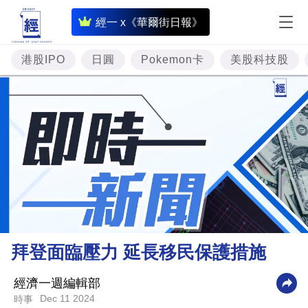
即
經一 x《華爾街日報》
時
財
港股IPO
日圓
Pokemon卡
美股科技股
經
專
題
投
資
樓
市
理
拜登面臨壓力 延長移民保護措施
財
商
經濟一週編輯部
Dec 11 2024
時事
業