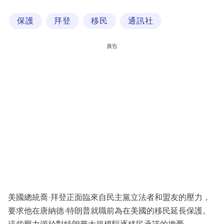
科
保護
拜登
移民
通訊社
技
職
廣告
場
生
活
時
事
專
欄
訂
閱
美國總統喬·拜登正面臨來自民主黨立法者和盟友的壓力，
專
要求他在唐納德·特朗普就職前為在美國的移民延長保護。
區