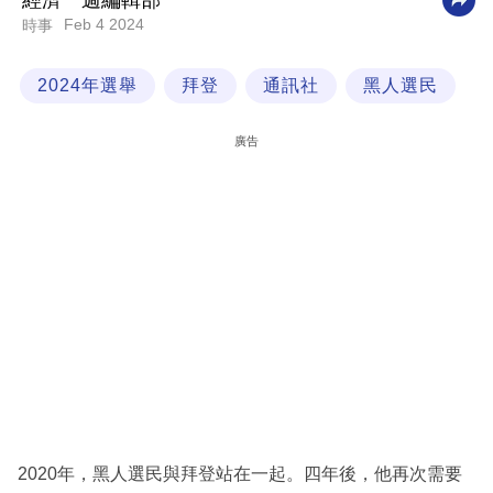
經濟一週編輯部
Feb 4 2024
時事
科
技
2024年選舉
拜登
通訊社
黑人選民
職
場
廣告
生
活
時
事
專
欄
訂
閱
專
2020年，黑人選民與拜登站在一起。四年後，他再次需要
區