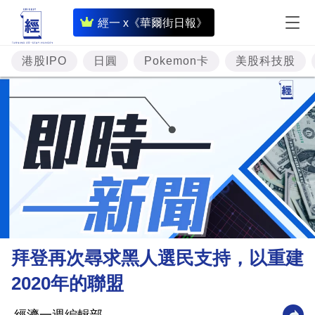
即
經一 x《華爾街日報》
時
財
港股IPO
日圓
Pokemon卡
美股科技股
經
專
題
投
資
樓
市
理
拜登再次尋求黑人選民支持，以重建
財
2020年的聯盟
商
業