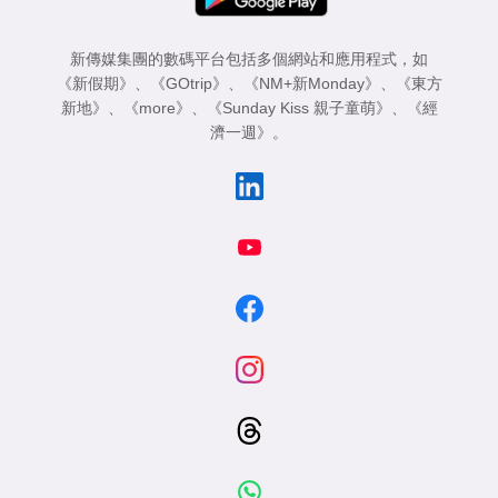
新傳媒集團的數碼平台包括多個網站和應用程式，如
《新假期》
、
《GOtrip》
、
《NM+新Monday》
、
《東方
新地》
、
《more》
、
《Sunday Kiss 親子童萌》
、
《經
濟一週》
。