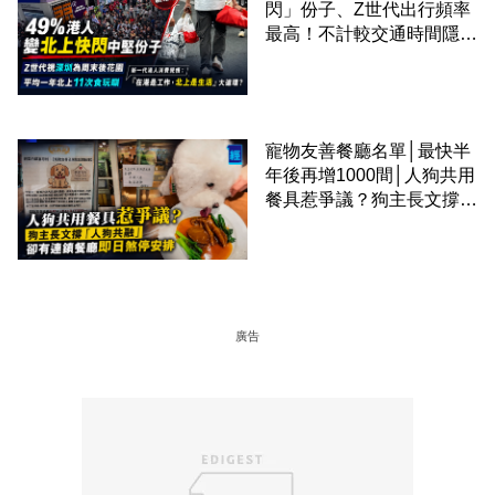
閃」份子、Z世代出行頻率
最高！不計較交通時間隱形
成本 跨境擁抱大灣區生活
圈
寵物友善餐廳名單│最快半
年後再增1000間│人狗共用
餐具惹爭議？狗主長文撐
「人狗共融」 卻有連鎖餐
廳即日煞停安排
廣告