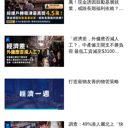
萬！現金誘因鼓勵基層就
業，戒除長期福利依賴？鄧
家彪：今次計劃是好事，精
準扶貧助單親家庭
「經濟差，外傭應否減人
工？」中產僱主開支不勝負
荷 最低工資減至$3100蚊
才合理：已經高過東南亞地
區
打造寵物友善的物管策略
調查：49%港人屬北上「快