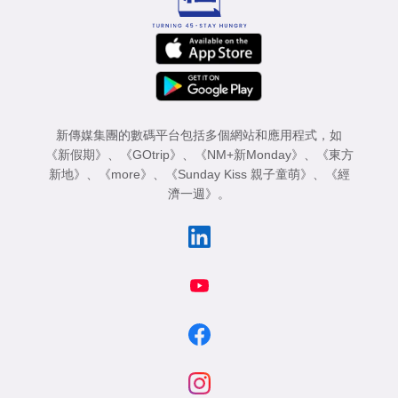
新傳媒集團的數碼平台包括多個網站和應用程式，如
《新假期》
、
《GOtrip》
、
《NM+新Monday》
、
《東方
新地》
、
《more》
、
《Sunday Kiss 親子童萌》
、
《經
濟一週》
。