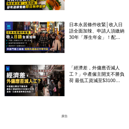
「人狗共融」 卻有連鎖餐
廳即日煞停安排
日本永居條件收緊│收入日
語全面加辣、申請人須繳納
30年「厚生年金」！配偶
申請快變慢 趕絕境外土豪
課金移居
「經濟差，外傭應否減人
工？」中產僱主開支不勝負
荷 最低工資減至$3100蚊
才合理：已經高過東南亞地
區
廣告