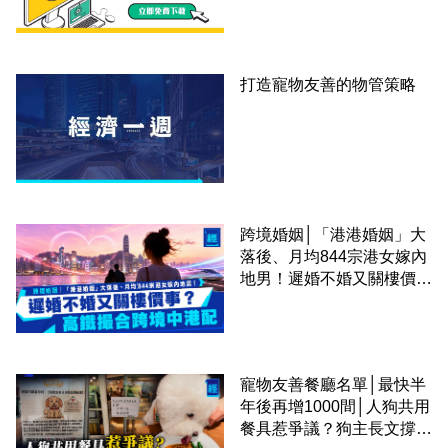
打造寵物友善的物管策略
跨境婚姻│「港港婚姻」大
落後、月均844宗港女嫁內
地男！遲婚不婚又關樓價
事？高鐵撮合跨境中港配
寵物友善餐廳名單│最快半
年後再增1000間│人狗共用
餐具惹爭議？狗主長文撐