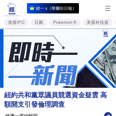
即
經一 x《華爾街日報》
時
財
港股IPO
日圓
Pokemon卡
美股科技股
經
專
題
投
資
樓
市
理
紐約共和黨眾議員競選資金疑雲 高
財
額開支引發倫理調查
商
業