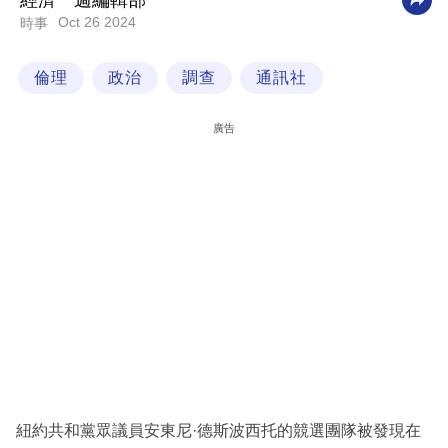
經濟一週編輯部
Oct 26 2024
時事
科
技
倫理
政治
調查
通訊社
職
場
廣告
生
活
時
事
專
欄
訂
閱
專
紐約共和黨眾議員安東尼·德斯波西托的競選團隊被發現在
區