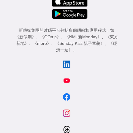
新傳媒集團的數碼平台包括多個網站和應用程式，如
《新假期》
、
《GOtrip》
、
《NM+新Monday》
、
《東方
新地》
、
《more》
、
《Sunday Kiss 親子童萌》
、
《經
濟一週》
。