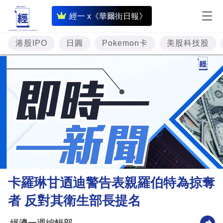
即
經一 x《華爾街日報》
時
財
港股IPO
日圓
Pokemon卡
美股科技股
經
專
題
投
資
樓
市
理
卡羅琳甘迺迪警告表親羅伯特為掠奪
財
者 反對其衛生部長提名
商
業