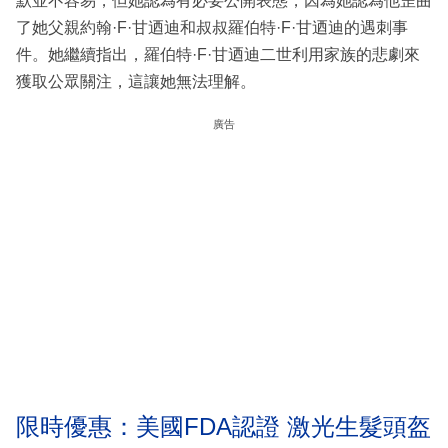
默並不容易，但她認為有必要公開表態，因為她認為他歪曲
了她父親約翰·F·甘迺迪和叔叔羅伯特·F·甘迺迪的遇刺事
件。她繼續指出，羅伯特·F·甘迺迪二世利用家族的悲劇來
獲取公眾關注，這讓她無法理解。
廣告
限時優惠：美國FDA認證 激光生髮頭盔