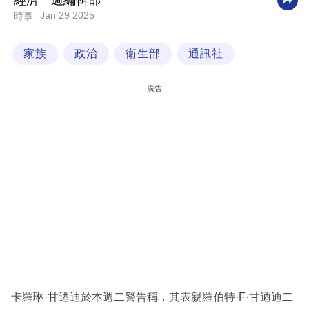
經濟一週編輯部
Jan 29 2025
時事
科
技
家族
政治
衛生部
通訊社
職
場
廣告
生
活
時
事
專
欄
訂
閱
專
卡羅琳·甘迺迪於本週二警告稱，其表親羅伯特·F·甘迺迪二
區