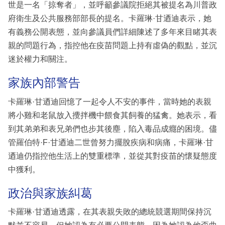
世是一名「掠奪者」，並呼籲參議院拒絕其被提名為川普政
府衛生及公共服務部部長的提名。卡羅琳·甘迺迪表示，她
有義務公開表態，並向參議員們詳細陳述了多年來目睹其表
親的問題行為，指控他在疫苗問題上持有虛偽的觀點，並沉
迷於權力和關注。
家族內部警告
卡羅琳·甘迺迪回憶了一起令人不安的事件，當時她的表親
將小雞和老鼠放入攪拌機中餵食其飼養的猛禽。她表示，看
到其弟弟和表兄弟們也步其後塵，陷入毒品成癮的困境。儘
管羅伯特·F·甘迺迪二世曾努力擺脫疾病和病痛，卡羅琳·甘
迺迪仍指控他生活上的雙重標準，並從其對疫苗的懷疑態度
中獲利。
政治與家族糾葛
卡羅琳·甘迺迪透露，在其表親失敗的總統競選期間保持沉