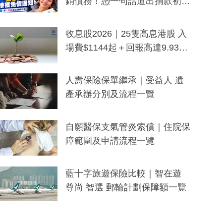
銷債務！憑一句話道出捐款初
衷：加州26萬人接獲免債通知、
一度被誤當詐騙手段
收息股2026｜25隻高息港股 入
場費$1144起＋回報高達9.93
厘！持續更新
人壽保險保單繼承｜受益人 遺
產承辦分別及流程一覽
自願醫保支氣管炎索償｜住院保
障範圍及申請流程一覽
藍十字旅遊保險比較｜智在遊
尊尚 智選 郵輪計劃保障額一覽