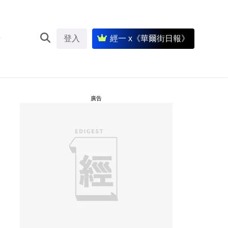
登入
經一 x《華爾街日報》
廣告