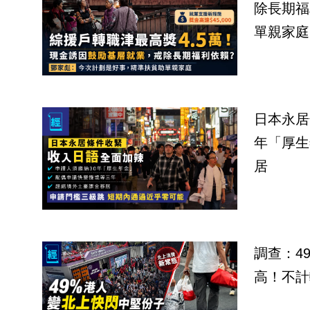
除長期福
單親家庭
日本永居
年「厚生
居
調查：4
高！不計