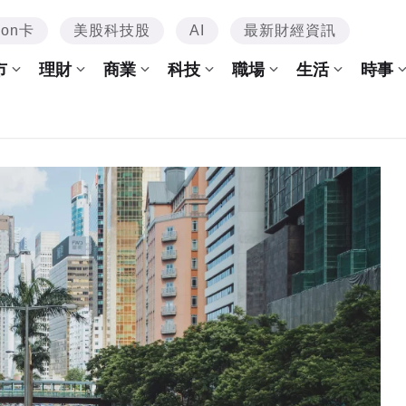
mon卡
美股科技股
AI
最新財經資訊
市
理財
商業
科技
職場
生活
時事