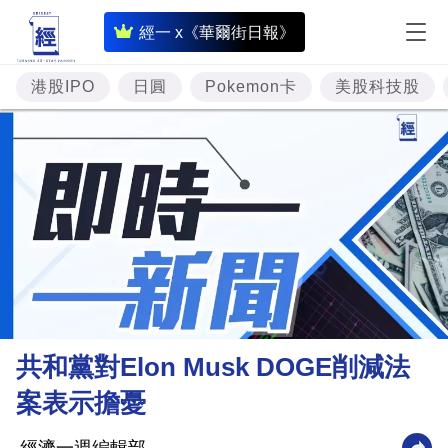
即
經一 x《華爾街日報》
時
財
港股IPO
日圓
Pokemon卡
美股科技股
經
專
題
投
資
樓
市
理
共和黨對Elon Musk DOGE削減法
財
案表示擔憂
商
業