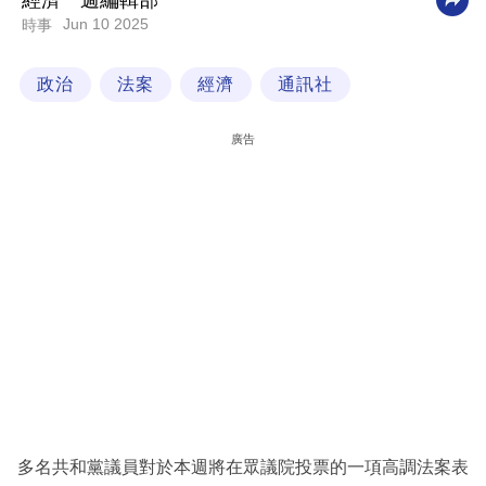
經濟一週編輯部
Jun 10 2025
時事
科
技
政治
法案
經濟
通訊社
職
場
廣告
生
活
時
事
專
欄
訂
閱
專
多名共和黨議員對於本週將在眾議院投票的一項高調法案表
區