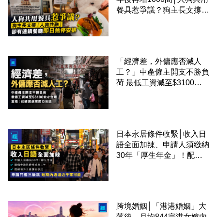
餐具惹爭議？狗主長文撐
「人狗共融」 卻有連鎖餐
廳即日煞停安排
「經濟差，外傭應否減人
工？」中產僱主開支不勝負
荷 最低工資減至$3100蚊
才合理：已經高過東南亞地
區
日本永居條件收緊│收入日
語全面加辣、申請人須繳納
30年「厚生年金」！配偶
申請快變慢 趕絕境外土豪
課金移居
跨境婚姻│「港港婚姻」大
落後、月均844宗港女嫁內