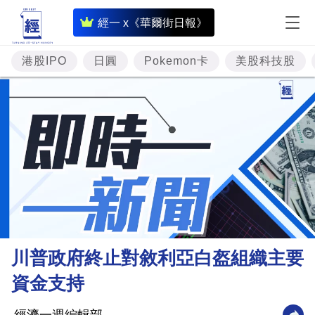
即
經一 x《華爾街日報》
時
財
港股IPO
日圓
Pokemon卡
美股科技股
經
專
題
投
資
樓
市
理
川普政府終止對敘利亞白盔組織主要
財
資金支持
商
業