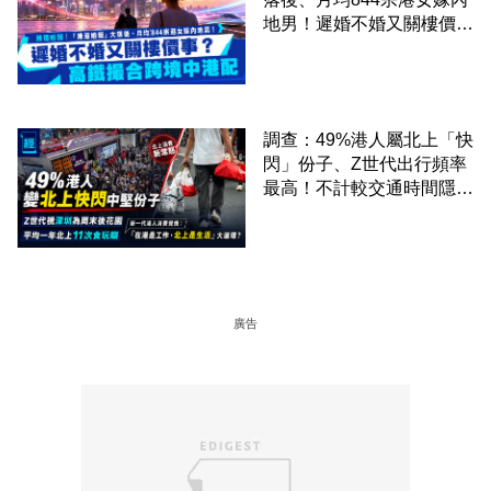
地男！遲婚不婚又關樓價
事？高鐵撮合跨境中港配
調查：49%港人屬北上「快
閃」份子、Z世代出行頻率
最高！不計較交通時間隱形
成本 跨境擁抱大灣區生活
圈
廣告