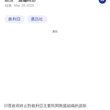
經濟一週編輯部
Mar 28 2025
時事
科
技
敘利亞
通訊社
職
場
廣告
生
活
時
事
專
欄
訂
閱
專
川普政府終止對敘利亞主要民間救援組織的資助
區