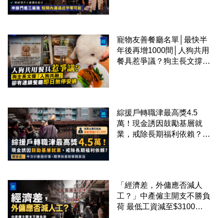
課金移居
寵物友善餐廳名單│最快半
年後再增1000間│人狗共用
餐具惹爭議？狗主長文撐
「人狗共融」 卻有連鎖餐
廳即日煞停安排
綜援戶轉職津最高獎4.5
萬！現金誘因鼓勵基層就
業，戒除長期福利依賴？鄧
家彪：今次計劃是好事，精
準扶貧助單親家庭
「經濟差，外傭應否減人
工？」中產僱主開支不勝負
荷 最低工資減至$3100蚊
才合理：已經高過東南亞地