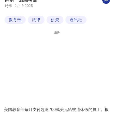
經濟一週編輯部
Jun 9 2025
時事
科
技
教育部
法律
薪資
通訊社
職
場
廣告
生
活
時
事
專
欄
訂
閱
專
美國教育部每月支付超過700萬美元給被迫休假的員工。根
區