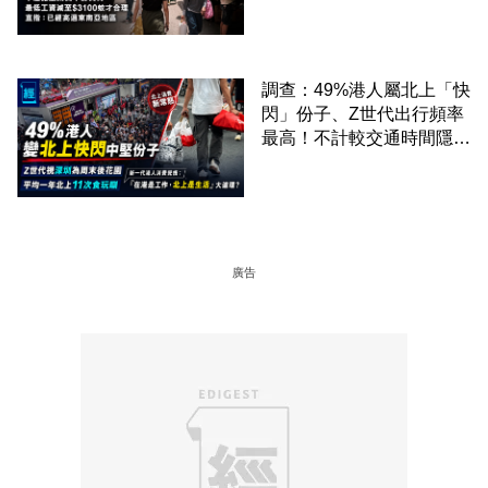
區
調查：49%港人屬北上「快
閃」份子、Z世代出行頻率
最高！不計較交通時間隱形
成本 跨境擁抱大灣區生活
圈
廣告