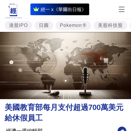
即
經一 x《華爾街日報》
時
財
港股IPO
日圓
Pokemon卡
美股科技股
經
專
題
投
資
樓
市
理
美國教育部每月支付超過700萬美元
財
給休假員工
商
業