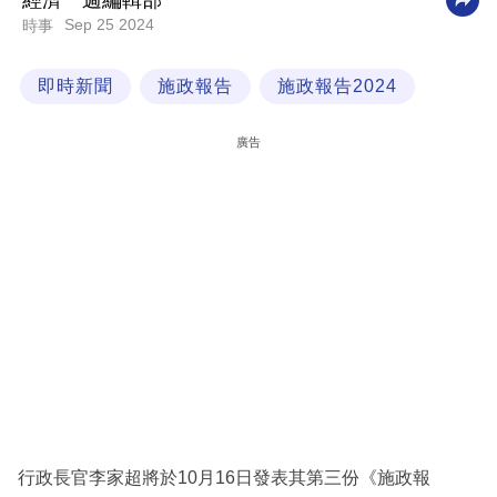
經濟一週編輯部
Sep 25 2024
時事
科
技
即時新聞
施政報告
施政報告2024
職
場
廣告
生
活
時
事
專
欄
訂
閱
專
行政長官李家超將於10月16日發表其第三份《施政報
區