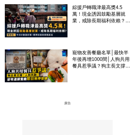
綜援戶轉職津最高獎4.5
萬！現金誘因鼓勵基層就
業，戒除長期福利依賴？鄧
家彪：今次計劃是好事，精
準扶貧助單親家庭
寵物友善餐廳名單│最快半
年後再增1000間│人狗共用
餐具惹爭議？狗主長文撐
「人狗共融」 卻有連鎖餐
廳即日煞停安排
廣告