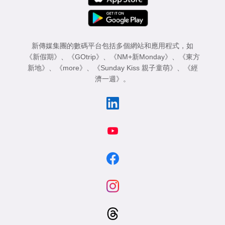
新傳媒集團的數碼平台包括多個網站和應用程式，如
《新假期》
、
《GOtrip》
、
《NM+新Monday》
、
《東方
新地》
、
《more》
、
《Sunday Kiss 親子童萌》
、
《經
濟一週》
。