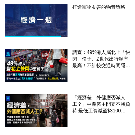
打造寵物友善的物管策略
調查：49%港人屬北上「快
閃」份子、Z世代出行頻率
最高！不計較交通時間隱形
成本 跨境擁抱大灣區生活
圈
「經濟差，外傭應否減人
工？」中產僱主開支不勝負
荷 最低工資減至$3100蚊
才合理：已經高過東南亞地
區