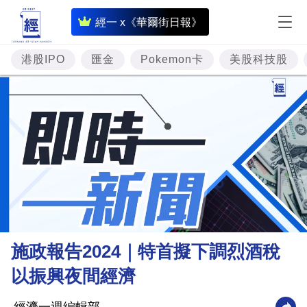
即
經一 x《華爾街日報》
時
財
港股IPO
匯金
Pokemon卡
美股科技股
經
專
題
投
資
樓
市
理
施政報告2024｜特首擬下調烈酒稅
財
以振興夜間經濟
商
業