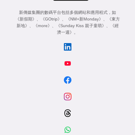
新傳媒集團的數碼平台包括多個網站和應用程式，如
《新假期》
、
《GOtrip》
、
《NM+新Monday》
、
《東方
新地》
、
《more》
、
《Sunday Kiss 親子童萌》
、
《經
濟一週》
。