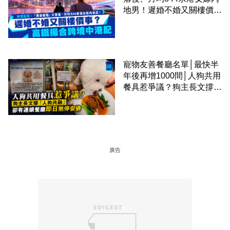
地男！遲婚不婚又關樓價
事？高鐵撮合跨境中港配
寵物友善餐廳名單│最快半
年後再增1000間│人狗共用
餐具惹爭議？狗主長文撐
「人狗共融」 卻有連鎖餐
廳即日煞停安排
廣告