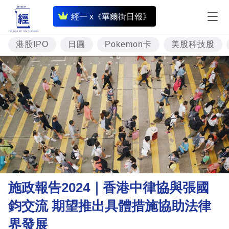
即
經一 x《華爾街日報》
時
財
港股IPO
日圓
Pokemon卡
美股科技股
經
專
題
投
資
樓
市
理
施政報告2024｜香港中律協與張國
財
鈞交流 期望推出具體措施協助法律
商
界發展
業