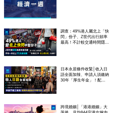
調查：49%港人屬北上「快
閃」份子、Z世代出行頻率
最高！不計較交通時間隱形
成本 跨境擁抱大灣區生活
圈
日本永居條件收緊│收入日
語全面加辣、申請人須繳納
30年「厚生年金」！配偶
申請快變慢 趕絕境外土豪
課金移居
跨境婚姻│「港港婚姻」大
落後、月均844宗港女嫁內