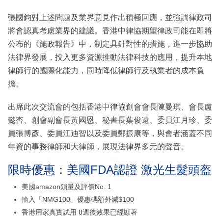
張國鈞對上述問題及業界意見作出積極回應，並強調律政司
將會認真考慮業界的建議。香港中律協期望律政司能在即將
公布的《施政報告》中，制定具針對性的措施，進一步協助
法律界發展，投入更多資源推動法律科技的應用，提升本地
律師行的國際化能力，同時降低律師行及執業者的成本負
擔。
出席此次交流會的包括香港中律協創會會長陳曼琪、會長盧
懿杏、創會副會長黃國恩、秘書長葉俊遠、委員江月珍、委
員張博彥、委員江迪智以及委員鄭振康等，與會者涵蓋不同
年資的事務律師和大律師，展現法律界多元的聲音。
限時優惠：美國FDA認證 激光生髮頭盔
美國amazon鎖量及評價No. 1
輸入「NMG100」優惠碼額外減$100
香港用家真實試用 8週後效果已經顯著