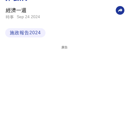
科
經濟一週
技
Sep 24 2024
時事
職
施政報告2024
場
生
廣告
活
時
事
專
欄
訂
閱
專
區