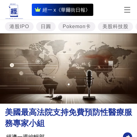
即
經一 x《華爾街日報》
時
財
港股IPO
日圓
Pokemon卡
美股科技股
經
專
題
投
資
樓
市
理
美國最高法院支持免費預防性醫療服
財
務專家小組
商
業