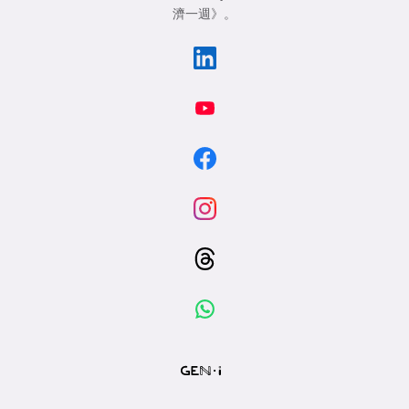
濟一週》
。