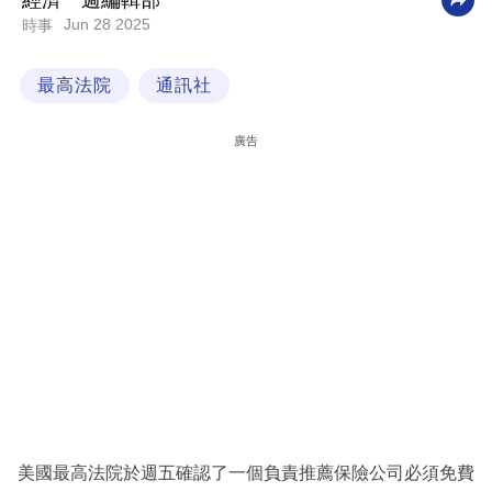
經濟一週編輯部
Jun 28 2025
時事
科
技
最高法院
通訊社
職
場
廣告
生
活
時
事
專
欄
訂
閱
專
美國最高法院於週五確認了一個負責推薦保險公司必須免費
區