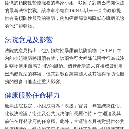
提供的預防性醫療服務的專家小組，駁回了對奧巴馬健保法
的最新法律挑戰。該專家小組自1984年以來一直向政府提
供有關預防性服務的建議，例如癌症篩查和降低心臟病風險
的他汀類藥物。
法院意見及影響
法院的意見指出，包括預防性暴露前預防藥物（PrEP）在
內的小組建議將繼續有效，該藥物可大幅降低因性行為或注
射藥物使用而感染HIV的風險。儘管此訴訟未直接威脅到奧
巴馬健保法的存續，但其對數百萬美國人及其獲得預防性服
務的機會可能產生重大影響。
健康服務任命權力
最高法院裁定，小組成員為「次級」官員，無需總統任命。
此裁決確認了衛生及公共服務部部長羅伯特·F·甘迺迪及其
前任在拜登政府的任命權。此外，甘迺迪本月初對提供公共