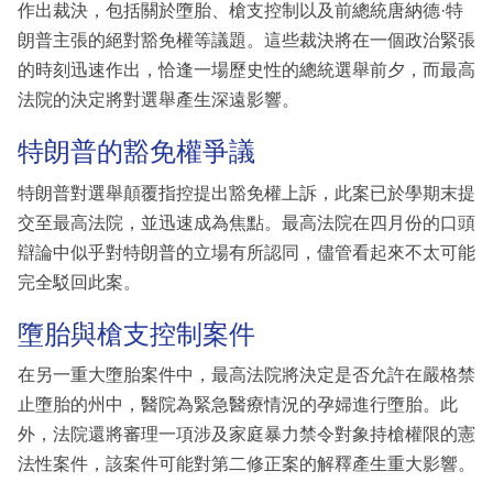
作出裁決，包括關於墮胎、槍支控制以及前總統唐納德·特
朗普主張的絕對豁免權等議題。這些裁決將在一個政治緊張
的時刻迅速作出，恰逢一場歷史性的總統選舉前夕，而最高
法院的決定將對選舉產生深遠影響。
特朗普的豁免權爭議
特朗普對選舉顛覆指控提出豁免權上訴，此案已於學期末提
交至最高法院，並迅速成為焦點。最高法院在四月份的口頭
辯論中似乎對特朗普的立場有所認同，儘管看起來不太可能
完全駁回此案。
墮胎與槍支控制案件
在另一重大墮胎案件中，最高法院將決定是否允許在嚴格禁
止墮胎的州中，醫院為緊急醫療情況的孕婦進行墮胎。此
外，法院還將審理一項涉及家庭暴力禁令對象持槍權限的憲
法性案件，該案件可能對第二修正案的解釋產生重大影響。