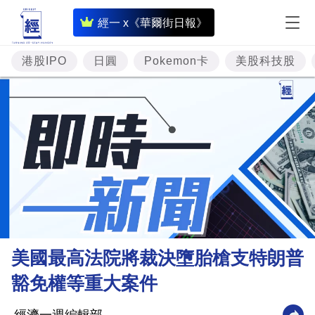
即
經一 x《華爾街日報》
時
財
港股IPO
日圓
Pokemon卡
美股科技股
經
專
題
投
資
樓
市
理
美國最高法院將裁決墮胎槍支特朗普
財
豁免權等重大案件
商
業