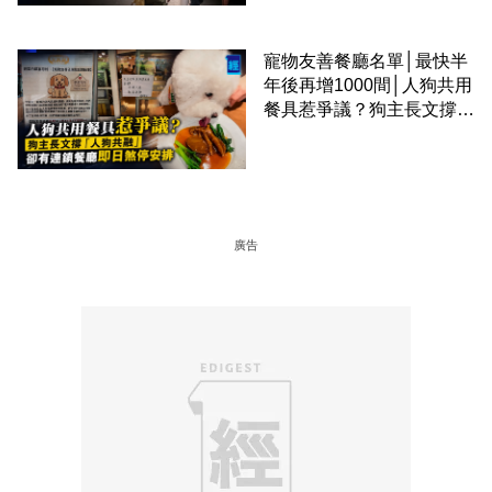
寵物友善餐廳名單│最快半
年後再增1000間│人狗共用
餐具惹爭議？狗主長文撐
「人狗共融」 卻有連鎖餐
廳即日煞停安排
廣告