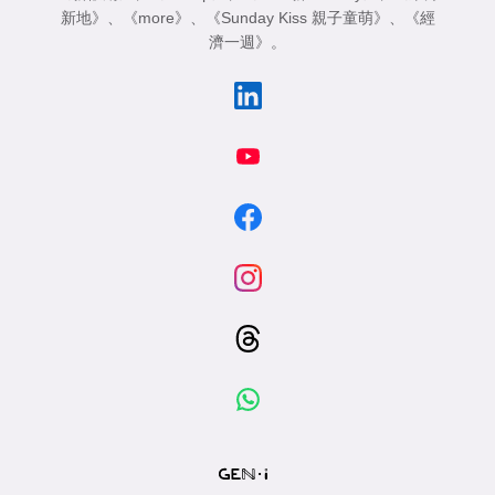
新地》
、
《more》
、
《Sunday Kiss 親子童萌》
、
《經
濟一週》
。