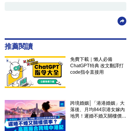
推薦閱讀
免費下載｜懶人必備
ChatGPT特典 改文翻譯打
code指令直接用
跨境婚姻│「港港婚姻」大
落後、月均844宗港女嫁內
地男！遲婚不婚又關樓價
事？高鐵撮合跨境中港配