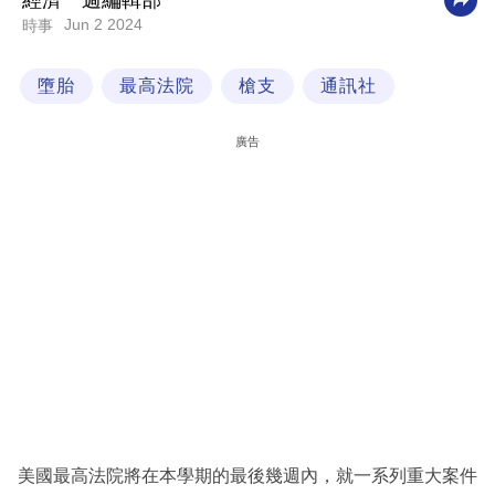
經濟一週編輯部
Jun 2 2024
時事
科
技
墮胎
最高法院
槍支
通訊社
職
場
廣告
生
活
時
事
專
欄
訂
閱
專
美國最高法院將在本學期的最後幾週內，就一系列重大案件
區