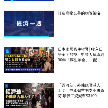
打造寵物友善的物管策略
日本永居條件收緊│收入日
語全面加辣、申請人須繳納
30年「厚生年金」！配偶
申請快變慢 趕絕境外土豪
課金移居
「經濟差，外傭應否減人
工？」中產僱主開支不勝負
荷 最低工資減至$3100蚊
才合理：已經高過東南亞地
區