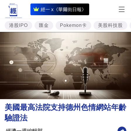
即
經一 x《華爾街日報》
時
財
港股IPO
匯金
Pokemon卡
美股科技股
經
專
題
投
資
樓
市
理
美國最高法院支持德州色情網站年齡
財
驗證法
商
業