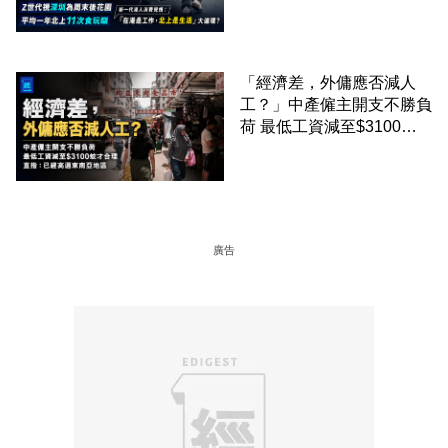
圈
「經濟差，外傭應否減人
工？」中產僱主開支不勝負
荷 最低工資減至$3100蚊
才合理：已經高過東南亞地
區
廣告