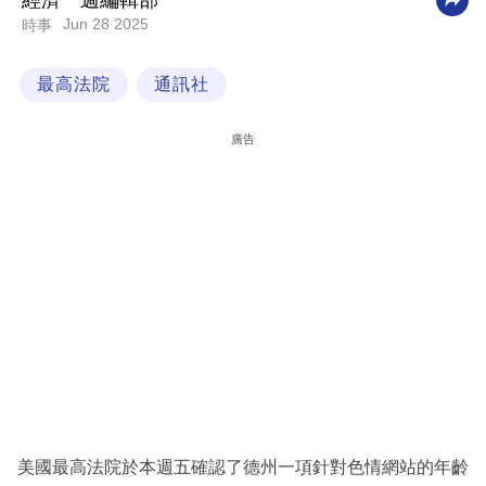
經濟一週編輯部
Jun 28 2025
時事
科
技
最高法院
通訊社
職
場
廣告
生
活
時
事
專
欄
訂
閱
專
美國最高法院於本週五確認了德州一項針對色情網站的年齡
區