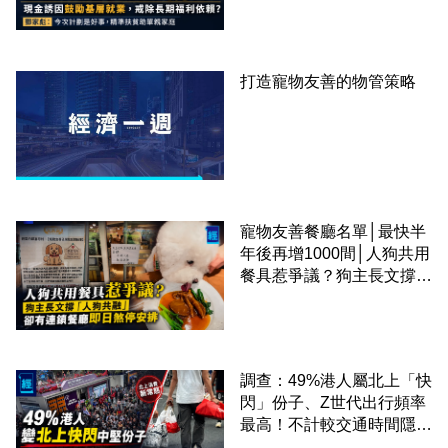
準扶貧助單親家庭
打造寵物友善的物管策略
寵物友善餐廳名單│最快半
年後再增1000間│人狗共用
餐具惹爭議？狗主長文撐
「人狗共融」 卻有連鎖餐
廳即日煞停安排
調查：49%港人屬北上「快
閃」份子、Z世代出行頻率
最高！不計較交通時間隱形
成本 跨境擁抱大灣區生活