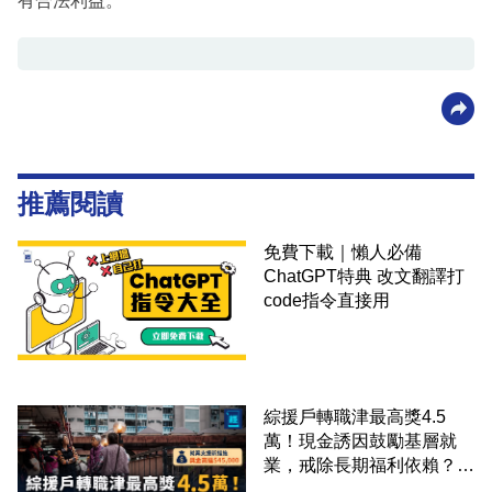
有合法利益。
推薦閱讀
免費下載｜懶人必備
ChatGPT特典 改文翻譯打
code指令直接用
綜援戶轉職津最高獎4.5
萬！現金誘因鼓勵基層就
業，戒除長期福利依賴？鄧
家彪：今次計劃是好事，精