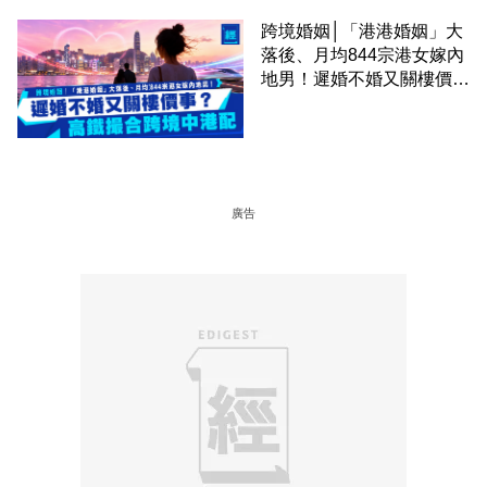
跨境婚姻│「港港婚姻」大
落後、月均844宗港女嫁內
地男！遲婚不婚又關樓價
事？高鐵撮合跨境中港配
廣告