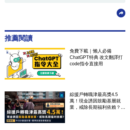
推薦閱讀
免費下載｜懶人必備
ChatGPT特典 改文翻譯打
code指令直接用
綜援戶轉職津最高獎4.5
萬！現金誘因鼓勵基層就
業，戒除長期福利依賴？鄧
家彪：今次計劃是好事，精
準扶貧助單親家庭