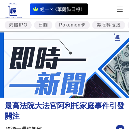
即
經一 x《華爾街日報》
時
財
港股IPO
日圓
Pokemon卡
美股科技股
經
專
題
投
資
樓
市
理
最高法院大法官阿利托家庭事件引發
財
關注
商
業