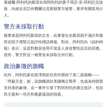
塞繆爾·阿利托的鄰居在與阿利托的妻子瑪莎-安·阿利託交談
後，向維吉尼亞州費爾法克斯縣警方報警，要求有關當局介
入。
警方未採取行動
報警者是阿利托鄰居的丈夫，此事發生在鄰居因不滿共和黨
而在院子裡豎立批評性標語牌後。對此，阿利托向《紐約時
報》表示，這是對鄰居使用不當及人身攻擊性語言的回應。
然而，警方對這一報警並未採取任何行動。
政治象徵的旗幟
此外，阿利托家在新澤西的住所外懸掛了第二面旗幟——
「呼籲天堂」旗，該旗幟源於美國獨立戰爭，也成為特朗普
支持者的象徵。這一事件引發了對阿利托的廣泛批評，包括
民主黨和一些共和黨參議員的指責。