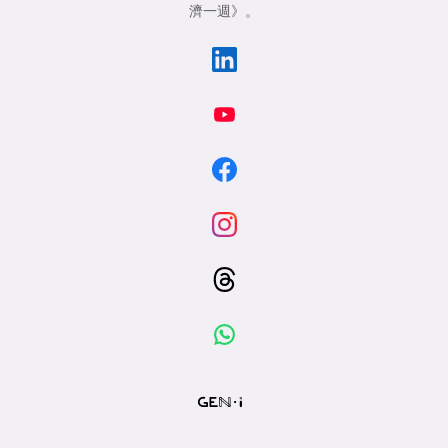
濟一週》
。