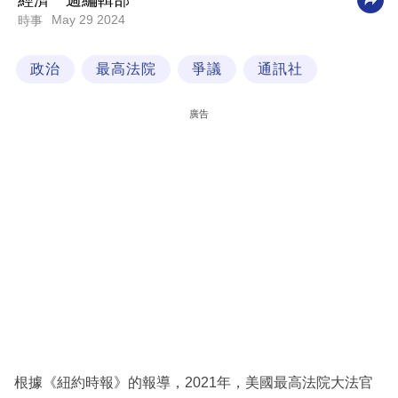
經濟一週編輯部
May 29 2024
時事
科
技
政治
最高法院
爭議
通訊社
職
場
廣告
生
活
時
事
專
欄
訂
閱
專
根據《紐約時報》的報導，2021年，美國最高法院大法官
區