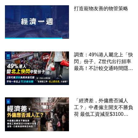
打造寵物友善的物管策略
調查：49%港人屬北上「快
閃」份子、Z世代出行頻率
最高！不計較交通時間隱形
成本 跨境擁抱大灣區生活
圈
「經濟差，外傭應否減人
工？」中產僱主開支不勝負
荷 最低工資減至$3100蚊
才合理：已經高過東南亞地
區