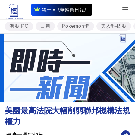
即
經一 x《華爾街日報》
時
財
港股IPO
日圓
Pokemon卡
美股科技股
經
專
題
投
資
樓
市
理
美國最高法院大幅削弱聯邦機構法規
財
權力
商
業