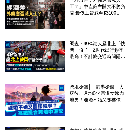
「經濟差，外傭應否減人
工？」中產僱主開支不勝負
荷 最低工資減至$3100蚊
才合理：已經高過東南亞地
區
調查：49%港人屬北上「快
閃」份子、Z世代出行頻率
最高！不計較交通時間隱形
成本 跨境擁抱大灣區生活
圈
跨境婚姻│「港港婚姻」大
落後、月均844宗港女嫁內
地男！遲婚不婚又關樓價
事？高鐵撮合跨境中港配