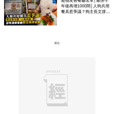
寵物友善餐廳名單│最快半
年後再增1000間│人狗共用
餐具惹爭議？狗主長文撐
「人狗共融」 卻有連鎖餐
廳即日煞停安排
廣告