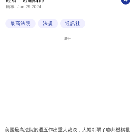
經濟一週編輯部
Jun 29 2024
時事
科
技
最高法院
法規
通訊社
職
場
廣告
生
活
時
事
專
欄
訂
閱
專
美國最高法院於週五作出重大裁決，大幅削弱了聯邦機構批
區