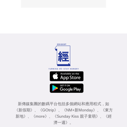
新傳媒集團的數碼平台包括多個網站和應用程式，如
《新假期》
、
《GOtrip》
、
《NM+新Monday》
、
《東方
新地》
、
《more》
、
《Sunday Kiss 親子童萌》
、
《經
濟一週》
。