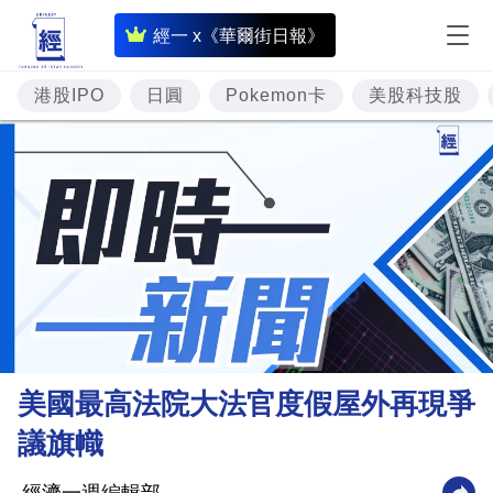
即
經一 x《華爾街日報》
時
財
港股IPO
日圓
Pokemon卡
美股科技股
經
專
題
投
資
樓
市
理
美國最高法院大法官度假屋外再現爭
財
議旗幟
商
業