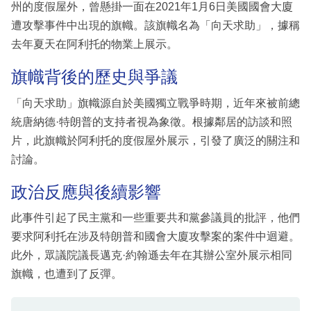
州的度假屋外，曾懸掛一面在2021年1月6日美國國會大廈
遭攻擊事件中出現的旗幟。該旗幟名為「向天求助」，據稱
去年夏天在阿利托的物業上展示。
旗幟背後的歷史與爭議
「向天求助」旗幟源自於美國獨立戰爭時期，近年來被前總
統唐納德·特朗普的支持者視為象徵。根據鄰居的訪談和照
片，此旗幟於阿利托的度假屋外展示，引發了廣泛的關注和
討論。
政治反應與後續影響
此事件引起了民主黨和一些重要共和黨參議員的批評，他們
要求阿利托在涉及特朗普和國會大廈攻擊案的案件中迴避。
此外，眾議院議長邁克·約翰遜去年在其辦公室外展示相同
旗幟，也遭到了反彈。