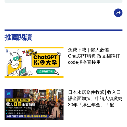
推薦閱讀
免費下載｜懶人必備
ChatGPT特典 改文翻譯打
code指令直接用
日本永居條件收緊│收入日
語全面加辣、申請人須繳納
30年「厚生年金」！配偶
申請快變慢 趕絕境外土豪
課金移居