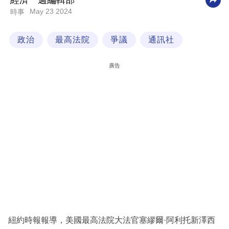
經濟一週編輯部
May 23 2024
時事
科
技
政治
最高法院
爭議
通訊社
職
場
廣告
生
活
時
事
專
欄
訂
閱
專
紐約時報報導，美國最高法院大法官塞繆爾·阿利托新澤西
區