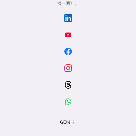
濟一週》
。