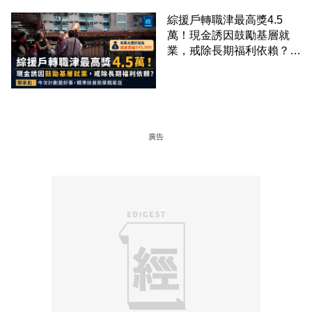
綜援戶轉職津最高獎4.5
萬！現金誘因鼓勵基層就
業，戒除長期福利依賴？鄧
家彪：今次計劃是好事，精
準扶貧助單親家庭
廣告