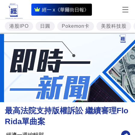
即
經一 x《華爾街日報》
時
財
港股IPO
日圓
Pokemon卡
美股科技股
經
專
題
投
資
樓
市
理
最高法院支持版權訴訟 繼續審理Flo
財
Rida單曲案
商
業