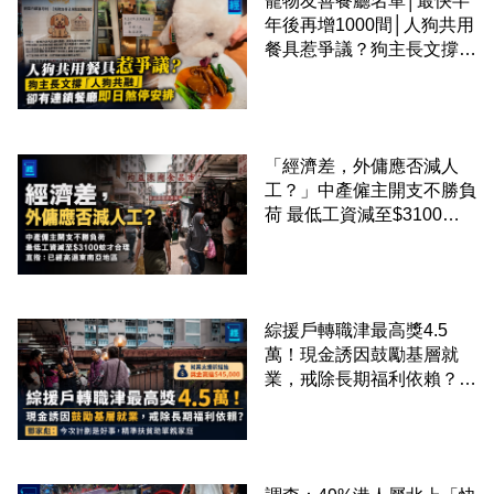
寵物友善餐廳名單│最快半
年後再增1000間│人狗共用
餐具惹爭議？狗主長文撐
「人狗共融」 卻有連鎖餐
廳即日煞停安排
「經濟差，外傭應否減人
工？」中產僱主開支不勝負
荷 最低工資減至$3100蚊
才合理：已經高過東南亞地
區
綜援戶轉職津最高獎4.5
萬！現金誘因鼓勵基層就
業，戒除長期福利依賴？鄧
家彪：今次計劃是好事，精
準扶貧助單親家庭