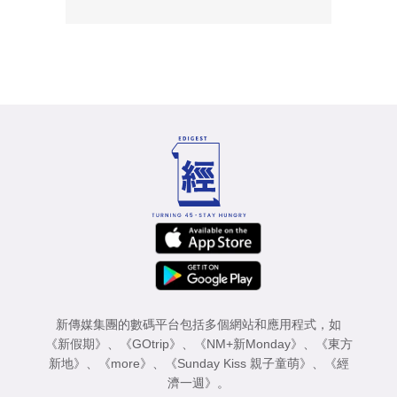
新傳媒集團的數碼平台包括多個網站和應用程式，如
《新假期》
、
《GOtrip》
、
《NM+新Monday》
、
《東方
新地》
、
《more》
、
《Sunday Kiss 親子童萌》
、
《經
濟一週》
。