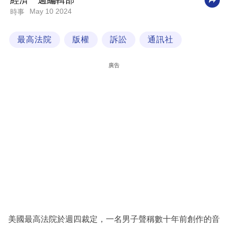
經濟一週編輯部
May 10 2024
時事
科
技
最高法院
版權
訴訟
通訊社
職
場
廣告
生
活
時
事
專
欄
訂
閱
專
美國最高法院於週四裁定，一名男子聲稱數十年前創作的音
區