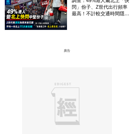
調查：49%港人屬北上「快
閃」份子、Z世代出行頻率
最高！不計較交通時間隱形
成本 跨境擁抱大灣區生活
圈
廣告