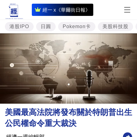
即
經一 x《華爾街日報》
時
財
港股IPO
日圓
Pokemon卡
美股科技股
經
專
題
投
資
樓
市
理
美國最高法院將發布關於特朗普出生
財
公民權命令重大裁決
商
業