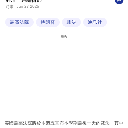
經濟一週編輯部
Jun 27 2025
時事
科
技
最高法院
特朗普
裁決
通訊社
職
場
廣告
生
活
時
事
專
欄
訂
閱
專
美國最高法院將於本週五宣布本學期最後一天的裁決，其中
區