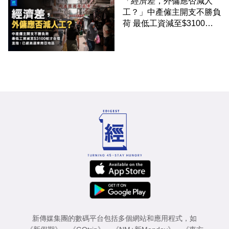
「經濟差，外傭應否減人
工？」中產僱主開支不勝負
荷 最低工資減至$3100蚊
才合理：已經高過東南亞地
區
新傳媒集團的數碼平台包括多個網站和應用程式，如