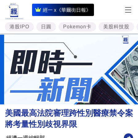
即
經一 x《華爾街日報》
時
財
港股IPO
日圓
Pokemon卡
美股科技股
經
專
題
投
資
樓
市
理
美國最高法院審理跨性別醫療禁令案
財
將考量性別歧視界限
商
業