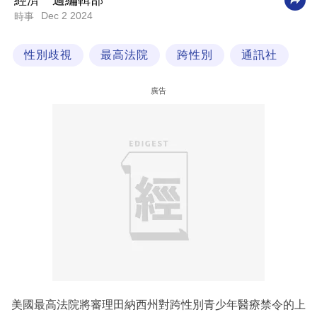
經濟一週編輯部
Dec 2 2024
時事
科
技
性別歧視
最高法院
跨性別
通訊社
職
場
廣告
生
活
時
事
專
欄
訂
閱
專
美國最高法院將審理田納西州對跨性別青少年醫療禁令的上
區