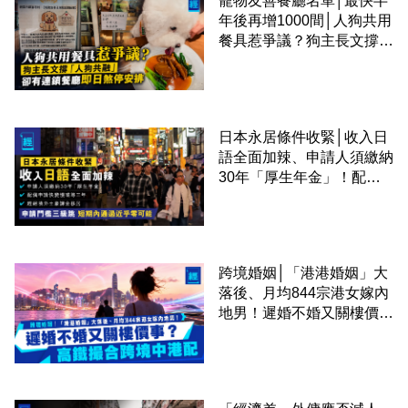
寵物友善餐廳名單│最快半
年後再增1000間│人狗共用
餐具惹爭議？狗主長文撐
「人狗共融」 卻有連鎖餐
廳即日煞停安排
日本永居條件收緊│收入日
語全面加辣、申請人須繳納
30年「厚生年金」！配偶
申請快變慢 趕絕境外土豪
課金移居
跨境婚姻│「港港婚姻」大
落後、月均844宗港女嫁內
地男！遲婚不婚又關樓價
事？高鐵撮合跨境中港配