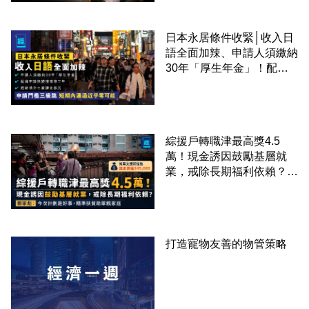
日本永居條件收緊│收入日
語全面加辣、申請人須繳納
30年「厚生年金」！配偶
申請快變慢 趕絕境外土豪
課金移居
綜援戶轉職津最高獎4.5
萬！現金誘因鼓勵基層就
業，戒除長期福利依賴？鄧
家彪：今次計劃是好事，精
準扶貧助單親家庭
打造寵物友善的物管策略