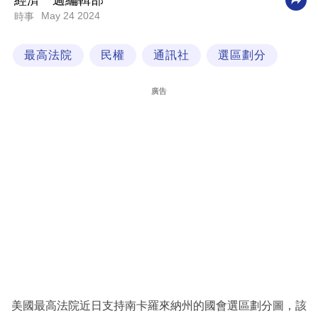
經濟一週編輯部
May 24 2024
時事
科
技
最高法院
民權
通訊社
選區劃分
職
場
廣告
生
活
時
事
專
欄
訂
閱
專
美國最高法院近日支持南卡羅來納州的國會選區劃分圖，該
區