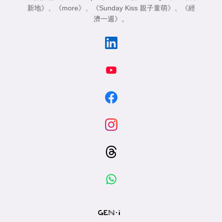
新地》
、
《more》
、
《Sunday Kiss 親子童萌》
、
《經
濟一週》
。