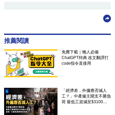
推薦閱讀
免費下載｜懶人必備
ChatGPT特典 改文翻譯打
code指令直接用
「經濟差，外傭應否減人
工？」中產僱主開支不勝負
荷 最低工資減至$3100蚊
才合理：已經高過東南亞地
區