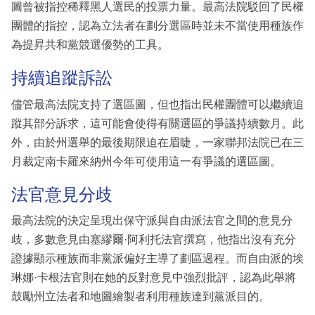
圖曾被指控稀釋黑人選民的投票力量。最高法院駁回了民權
團體的指控，認為立法者在劃分選區時並未不當使用種族作
為提昇共和黨競選優勢的工具。
持續追蹤訴訟
儘管最高法院支持了選區圖，但也指出民權團體可以繼續追
蹤其部分訴求，這可能會使得有關選區的爭議持續數月。此
外，由於州選舉的最後期限迫在眉睫，一家聯邦法院已在三
月裁定南卡羅來納州今年可使用這一有爭議的選區圖。
法官意見分歧
最高法院的決定呈現出保守派與自由派法官之間的意見分
歧，多數意見由塞繆爾·阿利托法官撰寫，他指出沒有充分
證據顯示種族而非黨派偏好主導了劃區過程。而自由派的埃
琳娜·卡根法官則在她的反對意見中強烈批評，認為此舉將
鼓勵州立法者和地圖繪製者利用種族達到黨派目的。