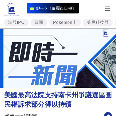
即
經一 x《華爾街日報》
時
財
港股IPO
日圓
Pokemon卡
美股科技股
經
專
題
投
資
樓
市
理
美國最高法院支持南卡州爭議選區圖
財
民權訴求部分得以持續
商
業