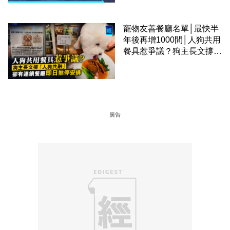
寵物友善餐廳名單│最快半
年後再增1000間│人狗共用
餐具惹爭議？狗主長文撐
「人狗共融」 卻有連鎖餐
廳即日煞停安排
廣告