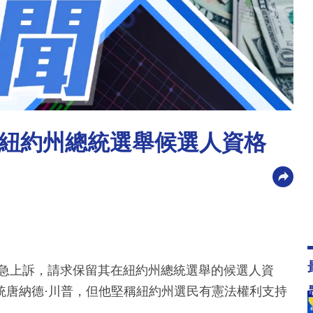
紐約州總統選舉候選人資格
緊急上訴，請求保留其在紐約州總統選舉的候選人資
統唐納德·川普，但他堅稱紐約州選民有憲法權利支持