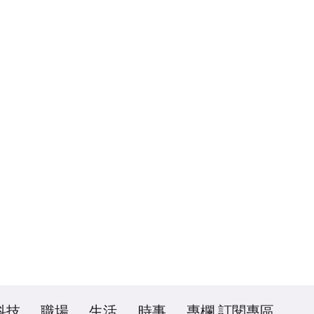
科技
職場
生活
時事
專欄
訂閱專區