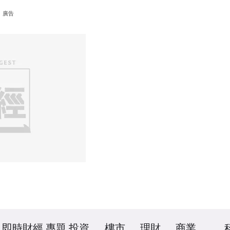
廣告
即時財經
專題
投資
樓市
理財
商業