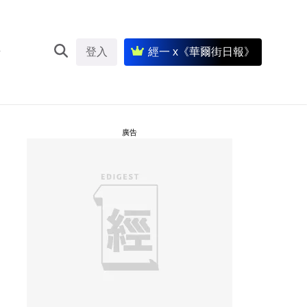
登入
經一 x《華爾街日報》
廣告