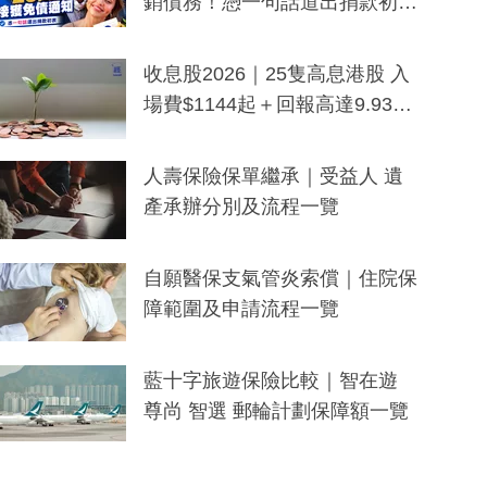
銷債務！憑一句話道出捐款初
衷：加州26萬人接獲免債通知、
一度被誤當詐騙手段
收息股2026｜25隻高息港股 入
場費$1144起＋回報高達9.93
厘！持續更新
人壽保險保單繼承｜受益人 遺
產承辦分別及流程一覽
自願醫保支氣管炎索償｜住院保
障範圍及申請流程一覽
藍十字旅遊保險比較｜智在遊
尊尚 智選 郵輪計劃保障額一覽