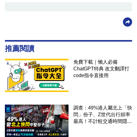
推薦閱讀
免費下載｜懶人必備
ChatGPT特典 改文翻譯打
code指令直接用
調查：49%港人屬北上「快
閃」份子、Z世代出行頻率
最高！不計較交通時間隱形
成本 跨境擁抱大灣區生活
圈