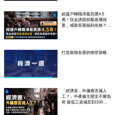
綜援戶轉職津最高獎4.5
萬！現金誘因鼓勵基層就
業，戒除長期福利依賴？鄧
家彪：今次計劃是好事，精
準扶貧助單親家庭
打造寵物友善的物管策略
「經濟差，外傭應否減人
工？」中產僱主開支不勝負
荷 最低工資減至$3100蚊
才合理：已經高過東南亞地
區