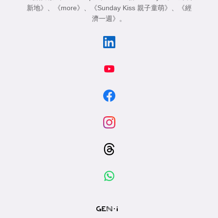
新地》
、
《more》
、
《Sunday Kiss 親子童萌》
、
《經
濟一週》
。