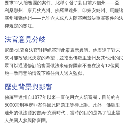
要求12人陪審團的案件。此舉引發了對目前六個州——亞
利桑那州、康乃狄克州、佛羅里達州、印第安納州、馬薩諸
塞州和猶他州——允許六人或八人陪審團裁決重罪案件的法
律規定的關注。
法官意見分歧
尼爾·戈薩奇法官對拒絕審理此案表示異議。他表達了對未
來可能改變此決定的希望，並指出佛羅里達州及其他州的民
眾可以通過修訂陪審團做法來確保國家不會在沒有12位同
胞一致同意的情況下將任何人送入監獄。
歷史背景與影響
佛羅里達州自1877年以來一直使用六人陪審團，目前約有
5000宗刑事定罪案件因此問題正等待上訴。此外，佛羅里
達州的做法源於吉姆·克勞時代，當時的目的是為了阻止黑
人美國人參與陪審團。