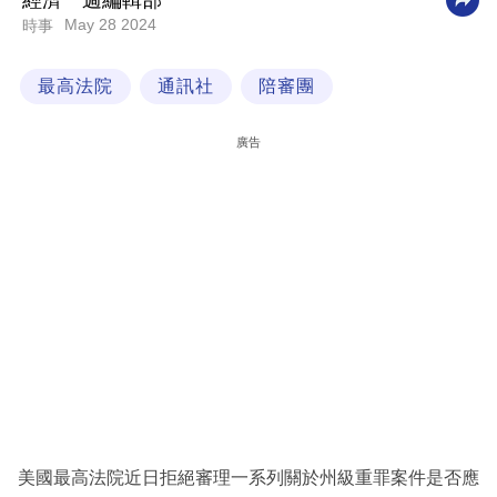
經濟一週編輯部
May 28 2024
時事
科
技
最高法院
通訊社
陪審團
職
場
廣告
生
活
時
事
專
欄
訂
閱
專
美國最高法院近日拒絕審理一系列關於州級重罪案件是否應
區