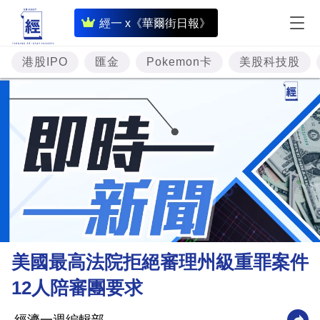
即
經一 x《華爾街日報》
時
財
港股IPO
匯金
Pokemon卡
美股科技股
經
專
題
投
資
樓
市
理
美國最高法院拒絕審理州級重罪案件
財
12人陪審團要求
商
業