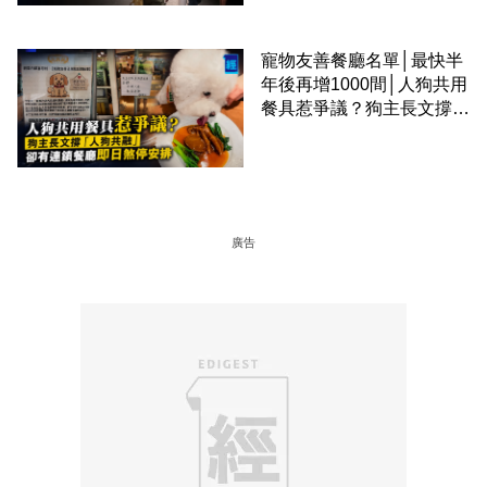
寵物友善餐廳名單│最快半
年後再增1000間│人狗共用
餐具惹爭議？狗主長文撐
「人狗共融」 卻有連鎖餐
廳即日煞停安排
廣告