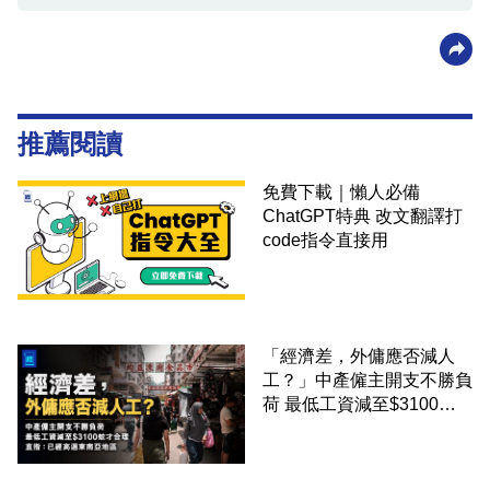
推薦閱讀
免費下載｜懶人必備
ChatGPT特典 改文翻譯打
code指令直接用
「經濟差，外傭應否減人
工？」中產僱主開支不勝負
荷 最低工資減至$3100蚊
才合理：已經高過東南亞地
區