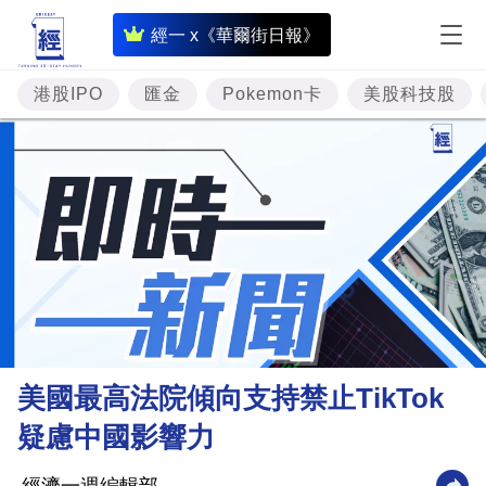
即
經一 x《華爾街日報》
時
財
港股IPO
匯金
Pokemon卡
美股科技股
經
專
題
投
資
樓
市
理
美國最高法院傾向支持禁止TikTok
財
疑慮中國影響力
商
業