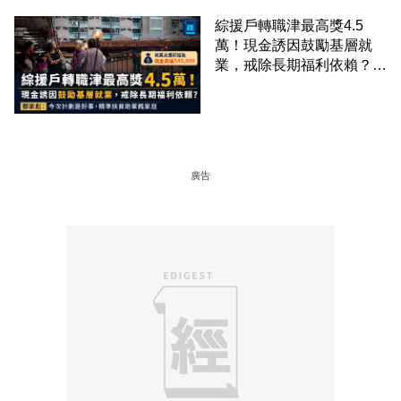
綜援戶轉職津最高獎4.5
萬！現金誘因鼓勵基層就
業，戒除長期福利依賴？鄧
家彪：今次計劃是好事，精
準扶貧助單親家庭
廣告