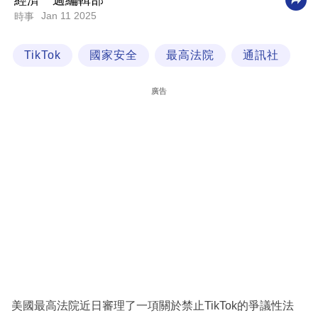
經濟一週編輯部
Jan 11 2025
時事
科
技
TikTok
國家安全
最高法院
通訊社
職
場
廣告
生
活
時
事
專
欄
訂
閱
專
美國最高法院近日審理了一項關於禁止TikTok的爭議性法
區