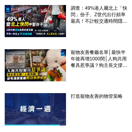
調查：49%港人屬北上「快
閃」份子、Z世代出行頻率
最高！不計較交通時間隱形
成本 跨境擁抱大灣區生活
圈
寵物友善餐廳名單│最快半
年後再增1000間│人狗共用
餐具惹爭議？狗主長文撐
「人狗共融」 卻有連鎖餐
廳即日煞停安排
打造寵物友善的物管策略