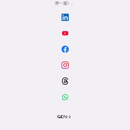
濟一週》
。