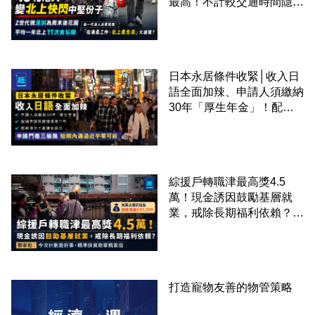
最高！不計較交通時間隱形
成本 跨境擁抱大灣區生活
圈
日本永居條件收緊│收入日
語全面加辣、申請人須繳納
30年「厚生年金」！配偶
申請快變慢 趕絕境外土豪
課金移居
綜援戶轉職津最高獎4.5
萬！現金誘因鼓勵基層就
業，戒除長期福利依賴？鄧
家彪：今次計劃是好事，精
準扶貧助單親家庭
打造寵物友善的物管策略