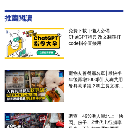
推薦閱讀
免費下載｜懶人必備
ChatGPT特典 改文翻譯打
code指令直接用
寵物友善餐廳名單│最快半
年後再增1000間│人狗共用
餐具惹爭議？狗主長文撐
「人狗共融」 卻有連鎖餐
廳即日煞停安排
調查：49%港人屬北上「快
閃」份子、Z世代出行頻率