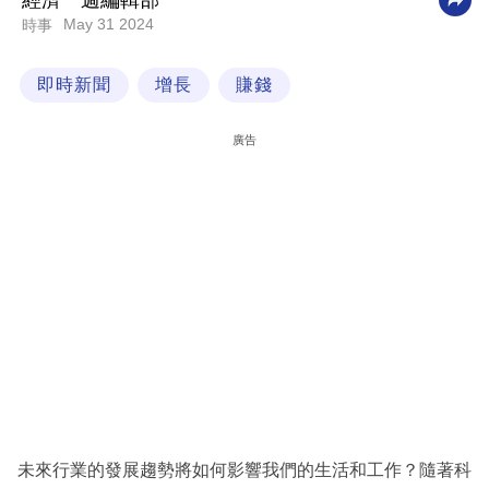
經濟一週編輯部
May 31 2024
時事
科
技
即時新聞
增長
賺錢
職
場
廣告
生
活
時
事
專
欄
訂
閱
專
未來行業的發展趨勢將如何影響我們的生活和工作？隨著科
區