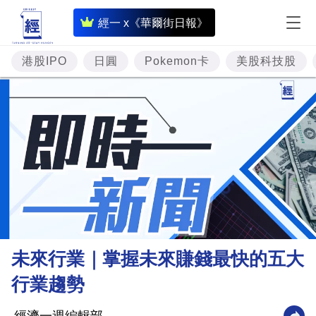
即
經一 x《華爾街日報》
時
財
港股IPO
日圓
Pokemon卡
美股科技股
經
專
題
投
資
樓
市
理
未來行業｜掌握未來賺錢最快的五大
財
行業趨勢
商
業