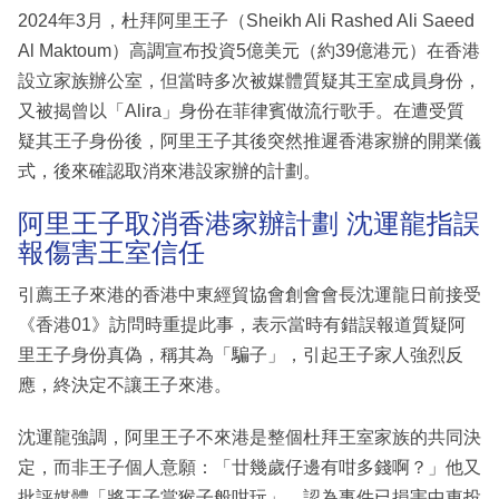
2024年3月，杜拜阿里王子（Sheikh Ali Rashed Ali Saeed
Al Maktoum）高調宣布投資5億美元（約39億港元）在香港
設立家族辦公室，但當時多次被媒體質疑其王室成員身份，
又被揭曾以「Alira」身份在菲律賓做流行歌手。在遭受質
疑其王子身份後，阿里王子其後突然推遲香港家辦的開業儀
式，後來確認取消來港設家辦的計劃。
阿里王子取消香港家辦計劃 沈運龍指誤
報傷害王室信任
引薦王子來港的香港中東經貿協會創會會長沈運龍日前接受
《香港01》訪問時重提此事，表示當時有錯誤報道質疑阿
里王子身份真偽，稱其為「騙子」，引起王子家人強烈反
應，終決定不讓王子來港。
沈運龍強調，阿里王子不來港是整個杜拜王室家族的共同決
定，而非王子個人意願：「廿幾歲仔邊有咁多錢啊？」他又
批評媒體「將王子當猴子般咁玩」，認為事件已損害中東投