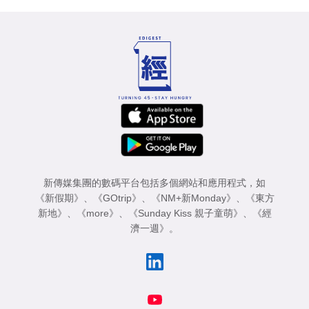
新傳媒集團的數碼平台包括多個網站和應用程式，如
《新假期》
、
《GOtrip》
、
《NM+新Monday》
、
《東方
新地》
、
《more》
、
《Sunday Kiss 親子童萌》
、
《經
濟一週》
。