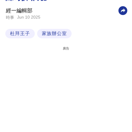
科
經一編輯部
技
Jun 10 2025
時事
職
杜拜王子
家族辦公室
場
生
廣告
活
時
事
專
欄
訂
閱
專
區