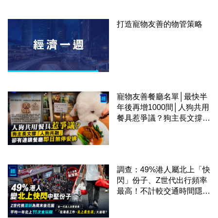
打造寵物友善的物管策略
寵物友善餐廳名單│最快半
年後再增1000間│人狗共用
餐具惹爭議？狗主長文撐
「人狗共融」 卻有連鎖餐
廳即日煞停安排
調查：49%港人屬北上「快
閃」份子、Z世代出行頻率
最高！不計較交通時間隱形
成本 跨境擁抱大灣區生活
圈