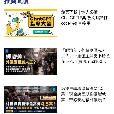
推薦閱讀
免費下載｜懶人必備
ChatGPT特典 改文翻譯打
code指令直接用
「經濟差，外傭應否減人
工？」中產僱主開支不勝負
荷 最低工資減至$3100蚊
才合理：已經高過東南亞地
區
綜援戶轉職津最高獎4.5
萬！現金誘因鼓勵基層就
業，戒除長期福利依賴？鄧
家彪：今次計劃是好事，精
準扶貧助單親家庭