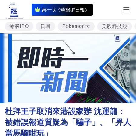
即
經一 x《華爾街日報》
時
財
港股IPO
日圓
Pokemon卡
美股科技股
經
專
題
投
資
樓
市
理
杜拜王子取消來港設家辦 沈運龍：
財
被錯誤報道質疑為「騙子」、「畀人
商
當馬騮咁玩」
業