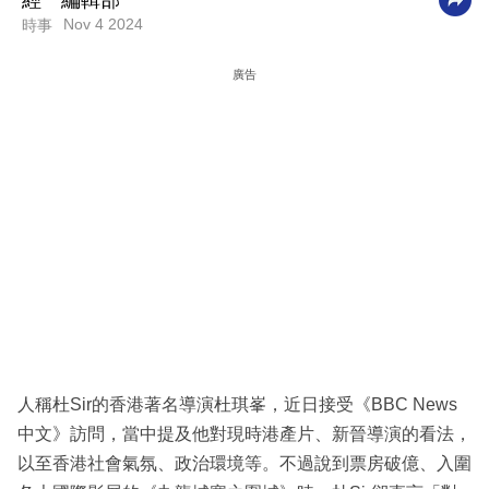
經一編輯部
Nov 4 2024
時事
科
技
廣告
職
場
生
活
時
事
專
欄
訂
人稱杜Sir的香港著名導演杜琪峯，近日接受《BBC News
閱
中文》訪問，當中提及他對現時港產片、新晉導演的看法，
專
以至香港社會氣氛、政治環境等。不過說到票房破億、入圍
區