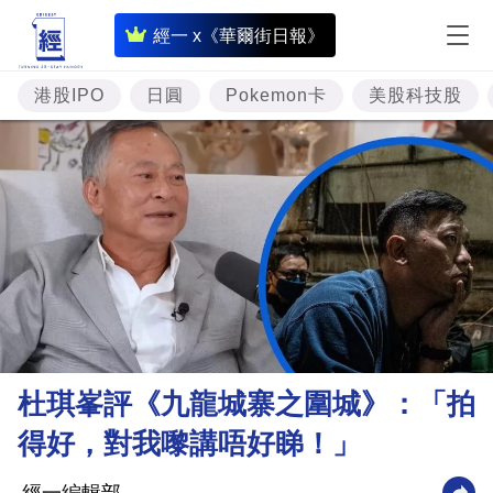
即
經一 x《華爾街日報》
時
財
港股IPO
日圓
Pokemon卡
美股科技股
經
專
題
投
資
樓
市
理
杜琪峯評《九龍城寨之圍城》：「拍
財
得好，對我嚟講唔好睇！」
商
業