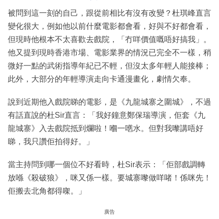
被問到這一刻的自己，跟從前相比有沒有改變？杜琪峰直言
變化很大，例如他以前什麼電影都會看，好與不好都會看，
但現時他根本不太喜歡去戲院，「冇咩價值嘅唔好搞我」。
他又提到現時香港市場、電影業界的情況已完全不一樣，稍
微好一點的武術指導年紀已不輕，但沒太多年輕人能接棒；
此外，大部分的年輕導演走向卡通漫畫化，劇情欠奉。
說到近期他入戲院睇的電影，是《九龍城寨之圍城》，不過
有話直說的杜Sir直言：「我好鐘意鄭保瑞導演，佢套《九
龍城寨》入去戲院抵到爛啦！嗰一嚿水。但對我嚟講唔好
睇，我只讚佢拍得好。」
當主持問到哪一個位不好看時，杜Sir表示：「佢部戲調轉
放喺《殺破狼》，咪又係一樣。要城寨嚟做咩啫！係咪先！
佢搬去北角都得㗎。」
廣告