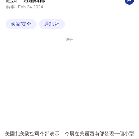
經濟一週編輯部
Feb 24 2024
時事
科
技
國家安全
通訊社
職
場
廣告
生
活
時
事
專
欄
訂
閱
專
美國北美防空司令部表示，今晨在美國西南部發現一個小型
區