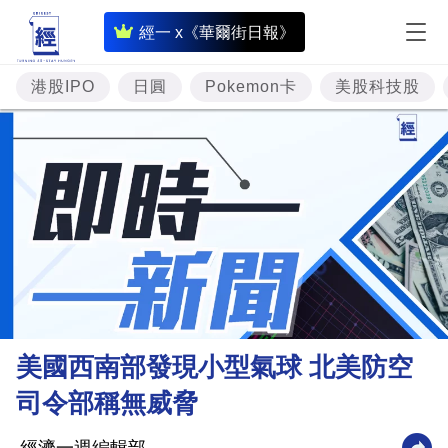
即
經一 x《華爾街日報》
時
財
港股IPO
日圓
Pokemon卡
美股科技股
經
專
題
投
資
樓
市
理
美國西南部發現小型氣球 北美防空
財
司令部稱無威脅
商
業