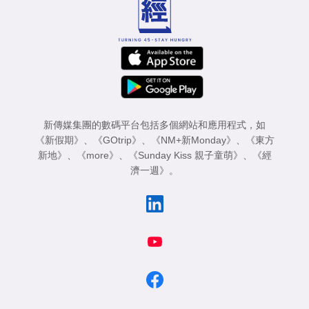
新傳媒集團的數碼平台包括多個網站和應用程式，如
《新假期》
、
《GOtrip》
、
《NM+新Monday》
、
《東方
新地》
、
《more》
、
《Sunday Kiss 親子童萌》
、
《經
濟一週》
。