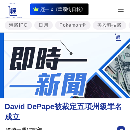
即
經一 x《華爾街日報》
時
財
港股IPO
日圓
Pokemon卡
美股科技股
經
專
題
投
資
樓
市
理
David DePape被裁定五項州級罪名
財
成立
商
業