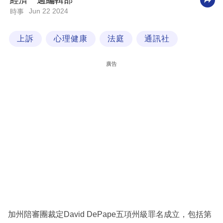
經濟一週編輯部
Jun 22 2024
時事
科
技
上訴
心理健康
法庭
通訊社
職
場
廣告
生
活
時
事
專
欄
訂
閱
專
加州陪審團裁定David DePape五項州級罪名成立，包括第
區