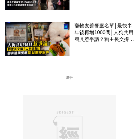
區
寵物友善餐廳名單│最快半
年後再增1000間│人狗共用
餐具惹爭議？狗主長文撐
「人狗共融」 卻有連鎖餐
廳即日煞停安排
廣告