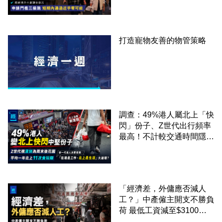
課金移居
打造寵物友善的物管策略
調查：49%港人屬北上「快
閃」份子、Z世代出行頻率
最高！不計較交通時間隱形
成本 跨境擁抱大灣區生活
圈
「經濟差，外傭應否減人
工？」中產僱主開支不勝負
荷 最低工資減至$3100蚊
才合理：已經高過東南亞地