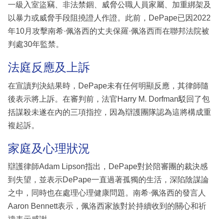
一級入室盜竊、非法禁錮、威脅公職人員家屬、加重綁架及
以暴力或威脅手段阻撓證人作證。此前，DePape已因2022
年10月攻擊南希·佩洛西的丈夫保羅·佩洛西而在聯邦法院被
判處30年監禁。
法庭反應及上訴
在宣讀判決結果時，DePape未有任何明顯反應，其律師隨
後表示將上訴。在審判前，法官Harry M. Dorfman駁回了包
括謀殺未遂在內的三項指控，因為辯護團隊認為這將構成重
複起訴。
家庭及心理狀況
辯護律師Adam Lipson指出，DePape對於陪審團的裁決感
到失望，並表示DePape一直過著孤獨的生活，深陷陰謀論
之中，同時也在處理心理健康問題。南希·佩洛西的發言人
Aaron Bennett表示，佩洛西家族對於持續收到的關心和祈