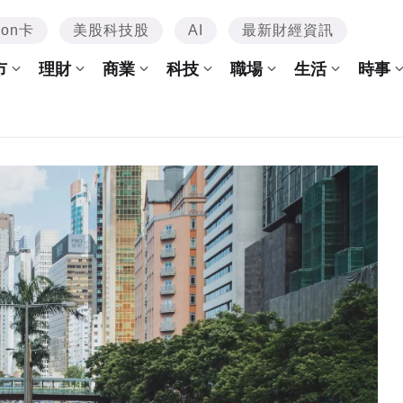
mon卡
美股科技股
AI
最新財經資訊
市
理財
商業
科技
職場
生活
時事