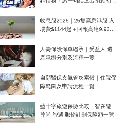
銷債務！憑一句話道出捐款初
衷：加州26萬人接獲免債通知、
一度被誤當詐騙手段
收息股2026｜25隻高息港股 入
場費$1144起＋回報高達9.93
厘！持續更新
人壽保險保單繼承｜受益人 遺
產承辦分別及流程一覽
自願醫保支氣管炎索償｜住院保
障範圍及申請流程一覽
藍十字旅遊保險比較｜智在遊
尊尚 智選 郵輪計劃保障額一覽