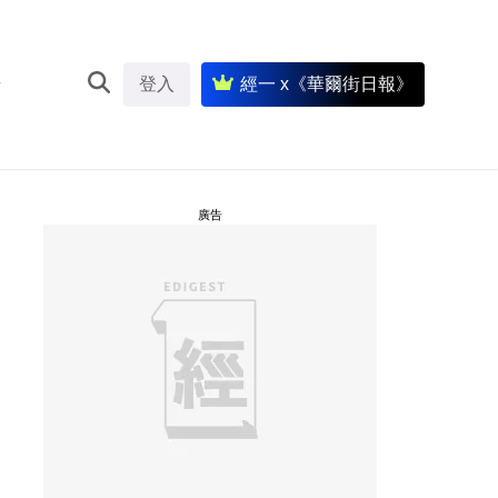
登入
經一 x《華爾街日報》
廣告