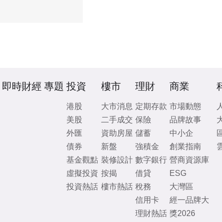
即時財經
專題
投資
樓市
理財
商業
港股
大市消息
定期存款
市場動態
美股
二手成交
保險
品牌故事
外匯
資助房屋
儲蓄
中小企
債券
新盤
強積金
創業指南
基金觀點
裝修設計
數字銀行
營商資源庫
虛擬投資
按揭
借貸
ESG
投資熱話
樓市熱話
稅務
大灣區
信用卡
經一品牌大
理財熱話
獎2026