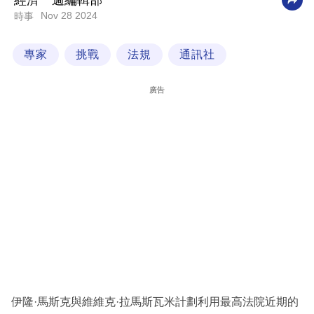
經濟一週編輯部
Nov 28 2024
時事
科
技
專家
挑戰
法規
通訊社
職
場
廣告
生
活
時
事
專
欄
訂
閱
專
伊隆·馬斯克與維維克·拉馬斯瓦米計劃利用最高法院近期的
區