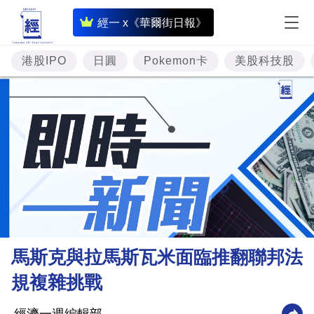
即
經一 x《華爾街日報》
時
財
港股IPO
日圓
Pokemon卡
美股科技股
經
專
題
投
資
樓
市
理
馬斯克與拉馬斯瓦米面臨推翻聯邦法
財
規複雜挑戰
商
業