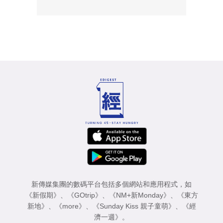
新傳媒集團的數碼平台包括多個網站和應用程式，如
《新假期》
、
《GOtrip》
、
《NM+新Monday》
、
《東方
新地》
、
《more》
、
《Sunday Kiss 親子童萌》
、
《經
濟一週》
。