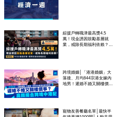
綜援戶轉職津最高獎4.5
萬！現金誘因鼓勵基層就
業，戒除長期福利依賴？鄧
家彪：今次計劃是好事，精
準扶貧助單親家庭
跨境婚姻│「港港婚姻」大
落後、月均844宗港女嫁內
地男！遲婚不婚又關樓價
事？高鐵撮合跨境中港配
寵物友善餐廳名單│最快半
年後再增1000間│人狗共用