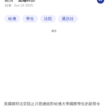
經濟一週編輯部
Jun 24 2025
時事
科
技
哈佛
學生
法院
通訊社
職
場
廣告
生
活
時
事
專
欄
訂
閱
專
美國聯邦法官阻止川普總統對哈佛大學國際學生的新禁令
區