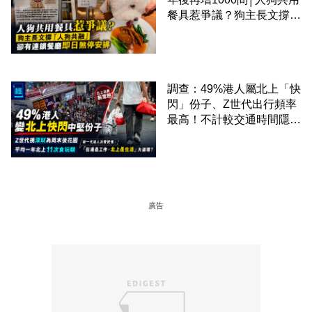
餐具惹爭議？狗主長文撐
「人狗共融」 卻有連鎖餐
廳即日煞停安排
調查：49%港人屬北上「快
閃」份子、Z世代出行頻率
最高！不計較交通時間隱形
成本 跨境擁抱大灣區生活
圈
廣告