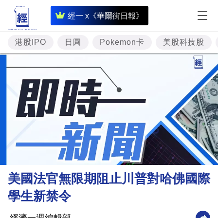
即
經一 x《華爾街日報》
時
財
港股IPO
日圓
Pokemon卡
美股科技股
經
專
題
投
資
樓
市
理
美國法官無限期阻止川普對哈佛國際
財
學生新禁令
商
業