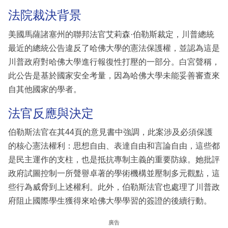
法院裁決背景
美國馬薩諸塞州的聯邦法官艾莉森·伯勒斯裁定，川普總統
最近的總統公告違反了哈佛大學的憲法保護權，並認為這是
川普政府對哈佛大學進行報復性打壓的一部分。白宮聲稱，
此公告是基於國家安全考量，因為哈佛大學未能妥善審查來
自其他國家的學者。
法官反應與決定
伯勒斯法官在其44頁的意見書中強調，此案涉及必須保護
的核心憲法權利：思想自由、表達自由和言論自由，這些都
是民主運作的支柱，也是抵抗專制主義的重要防線。她批評
政府試圖控制一所聲譽卓著的學術機構並壓制多元觀點，這
些行為威脅到上述權利。此外，伯勒斯法官也處理了川普政
府阻止國際學生獲得來哈佛大學學習的簽證的後續行動。
廣告