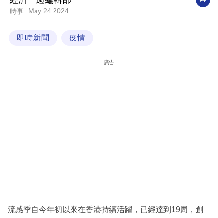
經濟一週編輯部
May 24 2024
時事
科
技
即時新聞
疫情
職
場
廣告
生
活
時
事
專
欄
訂
閱
專
流感季自今年初以來在香港持續活躍，已經達到19周，創
區