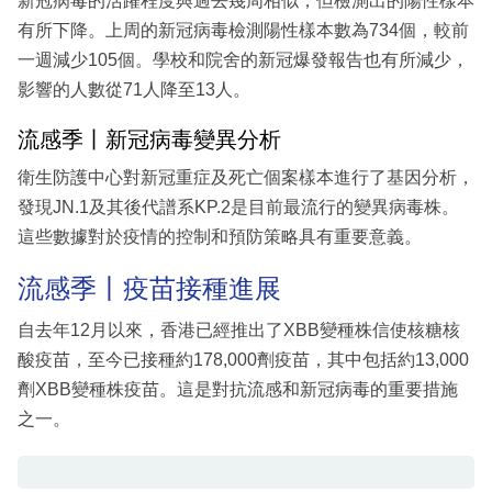
新冠病毒的活躍程度與過去幾周相似，但檢測出的陽性樣本
有所下降。上周的新冠病毒檢測陽性樣本數為734個，較前
一週減少105個。學校和院舍的新冠爆發報告也有所減少，
影響的人數從71人降至13人。
流感季丨新冠病毒變異分析
衛生防護中心對新冠重症及死亡個案樣本進行了基因分析，
發現JN.1及其後代譜系KP.2是目前最流行的變異病毒株。
這些數據對於疫情的控制和預防策略具有重要意義。
流感季丨疫苗接種進展
自去年12月以來，香港已經推出了XBB變種株信使核糖核
酸疫苗，至今已接種約178,000劑疫苗，其中包括約13,000
劑XBB變種株疫苗。這是對抗流感和新冠病毒的重要措施
之一。