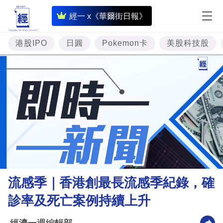
即
經一 x《華爾街日報》
時
財
港股IPO
日圓
Pokemon卡
美股科技股
經
專
題
投
資
樓
市
理
流感季｜香港創最長流感季紀錄，確
財
診率及死亡案例持續上升
商
業