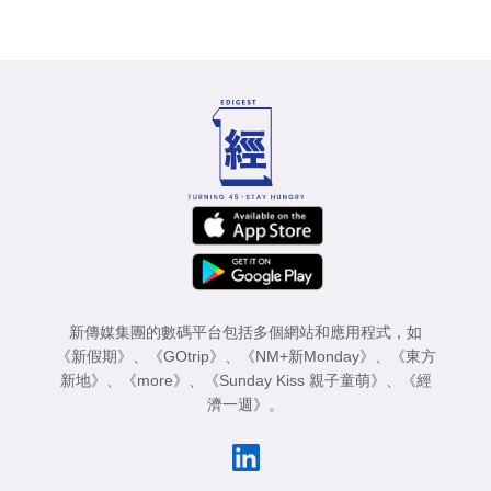
新傳媒集團的數碼平台包括多個網站和應用程式，如
《新假期》
、
《GOtrip》
、
《NM+新Monday》
、
《東方
新地》
、
《more》
、
《Sunday Kiss 親子童萌》
、
《經
濟一週》
。