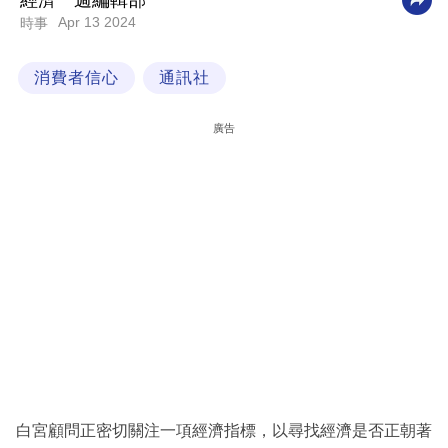
經濟一週編輯部
Apr 13 2024
時事
科
技
消費者信心
通訊社
職
場
廣告
生
活
時
事
專
欄
訂
閱
專
白宮顧問正密切關注一項經濟指標，以尋找經濟是否正朝著
區