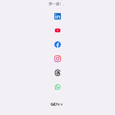
濟一週》
。