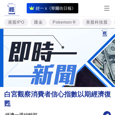
即
經一 x《華爾街日報》
時
財
港股IPO
匯金
Pokemon卡
美股科技股
經
專
題
投
資
樓
市
理
白宮觀察消費者信心指數以期經濟復
財
甦
商
業