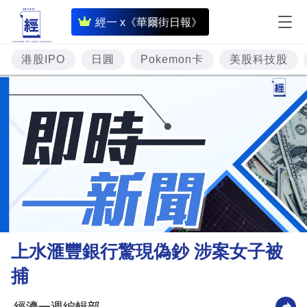
即
經一 x《華爾街日報》
時
財
港股IPO
日圓
Pokemon卡
美股科技股
經
專
題
投
資
樓
市
理
上水滙豐銀行驚現偽鈔 涉案女子被
財
捕
商
業