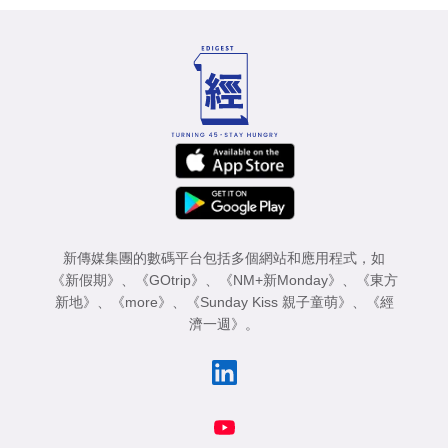
新傳媒集團的數碼平台包括多個網站和應用程式，如
《新假期》
、
《GOtrip》
、
《NM+新Monday》
、
《東方
新地》
、
《more》
、
《Sunday Kiss 親子童萌》
、
《經
濟一週》
。