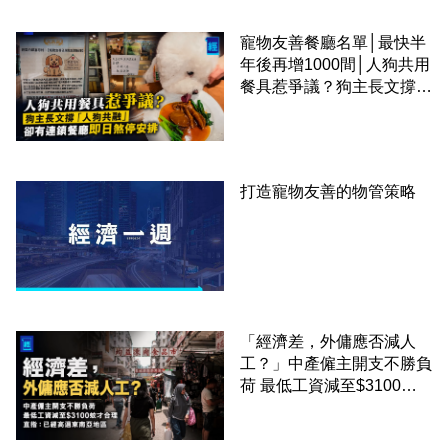
寵物友善餐廳名單│最快半
年後再增1000間│人狗共用
餐具惹爭議？狗主長文撐
「人狗共融」 卻有連鎖餐
廳即日煞停安排
打造寵物友善的物管策略
「經濟差，外傭應否減人
工？」中產僱主開支不勝負
荷 最低工資減至$3100蚊
才合理：已經高過東南亞地
區