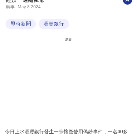
經濟一週編輯部
May 8 2024
時事
科
技
即時新聞
滙豐銀行
職
場
廣告
生
活
時
事
專
欄
訂
閱
專
今日上水滙豐銀行發生一宗懷疑使用偽鈔事件，一名40多
區