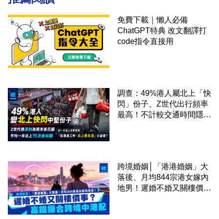
免費下載｜懶人必備
ChatGPT特典 改文翻譯打
code指令直接用
調查：49%港人屬北上「快
閃」份子、Z世代出行頻率
最高！不計較交通時間隱形
成本 跨境擁抱大灣區生活
圈
跨境婚姻│「港港婚姻」大
落後、月均844宗港女嫁內
地男！遲婚不婚又關樓價
事？高鐵撮合跨境中港配