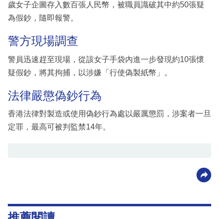
歲女子企圖存入數百張人民幣，被職員識破其中約50張疑
為假鈔，隨即報警。
警方現場調查
警員迅速趕至現場，從該女子手袋內進一步發現約10張懷
疑假鈔，將其拘捕，以涉嫌「行使偽製紙幣」。
法律嚴懲偽鈔行為
香港法律對製造或使用偽鈔行為處以嚴厲懲罰，涉案者一旦
定罪，最高可被判監禁14年。
推薦閱讀