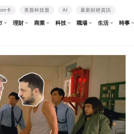
mon卡
美股科技股
AI
最新財經資訊
市
理財
商業
科技
職場
生活
時事