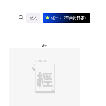
登入
經一 x《華爾街日報》
廣告