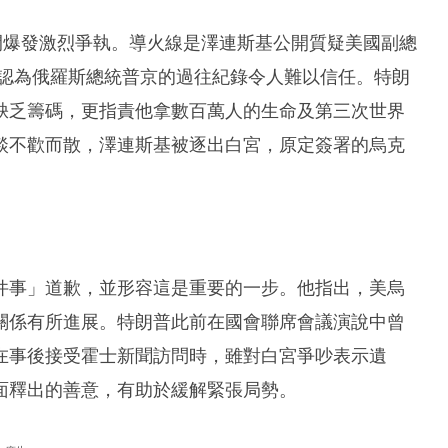
間爆發激烈爭執。導火線是澤連斯基公開質疑美國副總
議，認為俄羅斯總統普京的過往紀錄令人難以信任。特朗
缺乏籌碼，更指責他拿數百萬人的生命及第三次世界
談不歡而散，澤連斯基被逐出白宮，原定簽署的烏克
件事」道歉，並形容這是重要的一步。他指出，美烏
關係有所進展。特朗普此前在國會聯席會議演說中曾
在事後接受霍士新聞訪問時，雖對白宮爭吵表示遺
面釋出的善意，有助於緩解緊張局勢。