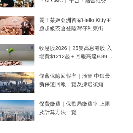
「AI CMO」平台！結合社交聆
聽與廣東話大模型 助中小企數
分鐘生成「貼地」宣傳短片
霸王茶姬亞洲首家Hello Kitty主
題超級茶倉登陸灣仔利東街 推
出首創「伯爵紅茶色」Hello Kitt
y及香港限定特調系列
收息股2026｜25隻高息港股 入
場費$1212起＋回報高達9.89
厘！持續更新
儲蓄保險回報率｜滙豐 中銀最
新保證回報一覽及揀選須知
保費徵費｜保監局徵費率 上限
及計算方法一覽