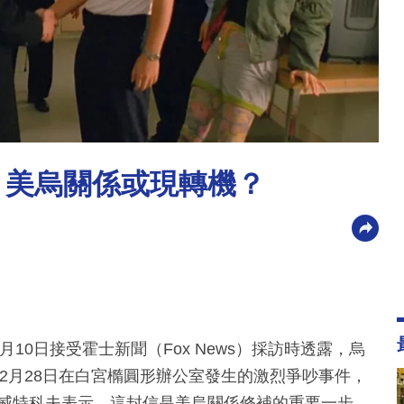
 美烏關係或現轉機？
於3月10日接受霍士新聞（Fox News）採訪時透露，烏
yy）已就2月28日在白宮橢圓形辦公室發生的激烈爭吵事件，
道歉。威特科夫表示，這封信是美烏關係修補的重要一步，