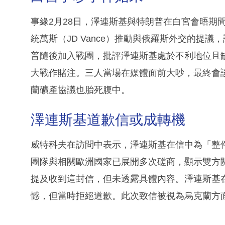
事緣2月28日，澤連斯基與特朗普在白宮會晤期
統萬斯（JD Vance）推動與俄羅斯外交的提
普隨後加入戰團，批評澤連斯基處於不利地位且
大戰作賭注。三人當場在媒體面前大吵，最終會
蘭礦產協議也胎死腹中。
澤連斯基道歉信或成轉機
威特科夫在訪問中表示，澤連斯基在信中為「整
團隊與相關歐洲國家已展開多次磋商，顯示雙方
提及收到這封信，但未透露具體內容。澤連斯基
憾，但當時拒絕道歉。此次致信被視為烏克蘭方